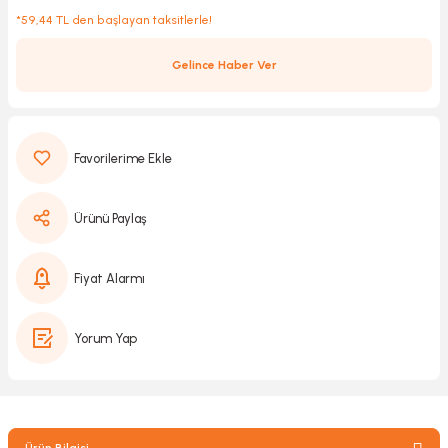
*59,44 TL den başlayan taksitlerle!
Gelince Haber Ver
Kırıcılar
sesuar
rı
Ürünü Paylaş
akma
Kesme
Fiyat Alarmı
Pompası
Yorum Yap
ü
mizleme
 Scooter ve Bisiklet
Ürün Bilgisi