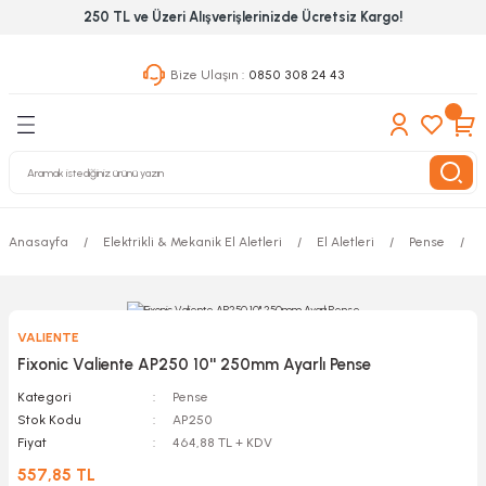
250 TL ve Üzeri Alışverişlerinizde Ücretsiz Kargo!
Geri Dön
Geri Dön
Geri Dön
Bize Ulaşın :
0850 308 24 43
ekanik El Aletleri
Hırdavat & Nalburiye
 Outdoor
 Yapıştıcı Grubu
leri
Anasayfa
Elektrikli & Mekanik El Aletleri
El Aletleri
Pense
F
nleri
ılık Aletleri
VALIENTE
 Hizmet Dolapları
Fixonic Valiente AP250 10'' 250mm Ayarlı Pense
Kategori
Pense
nları
Stok Kodu
AP250
Fiyat
464,88 TL + KDV
 Aletleri
557,85 TL