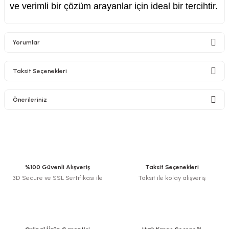
ve verimli bir çözüm arayanlar için ideal bir tercihtir.
Yorumlar
Taksit Seçenekleri
Bu ürüne ilk yorumu siz yapın!
Önerileriniz
Yorum Yaz
Bu ürünün fiyat bilgisi, resim, ürün açıklamalarında ve diğer konularda
yetersiz gördüğünüz noktaları öneri formunu kullanarak tarafımıza
iletebilirsiniz.
Görüş ve önerileriniz için teşekkür ederiz.
%100 Güvenli Alışveriş
Taksit Seçenekleri
3D Secure ve SSL Sertifikası ile
Taksit ile kolay alışveriş
Ürün resmi kalitesiz, bozuk veya görüntülenemiyor.
Ürün açıklamasında eksik bilgiler bulunuyor.
Ürün bilgilerinde hatalar bulunuyor.
Ürün fiyatı diğer sitelerden daha pahalı.