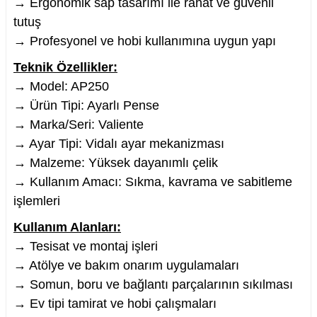
→ Ergonomik sap tasarımı ile rahat ve güvenli
tutuş
→ Profesyonel ve hobi kullanımına uygun yapı
Teknik Özellikler:
nesi
→ Model: AP250
→ Ürün Tipi: Ayarlı Pense
i
→ Marka/Seri: Valiente
→ Ayar Tipi: Vidalı ayar mekanizması
esme
→ Malzeme: Yüksek dayanımlı çelik
p Ucu
→ Kullanım Amacı: Sıkma, kavrama ve sabitleme
işlemleri
Kullanım Alanları:
→ Tesisat ve montaj işleri
bancası ve Lehim Teli
→ Atölye ve bakım onarım uygulamaları
→ Somun, boru ve bağlantı parçalarının sıkılması
→ Ev tipi tamirat ve hobi çalışmaları