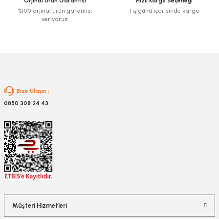
Orjinal Ürün Garantisi
Hızlı Kargo Seçeneği
Bu ürüne benzer farklı alternatifler olmalı.
%100 orjinal ürün garantisi
1 iş günü içerisinde kargo
veriyoruz
Gönder
Bize Ulaşın :
0850 308 24 43
Müşteri Hizmetleri