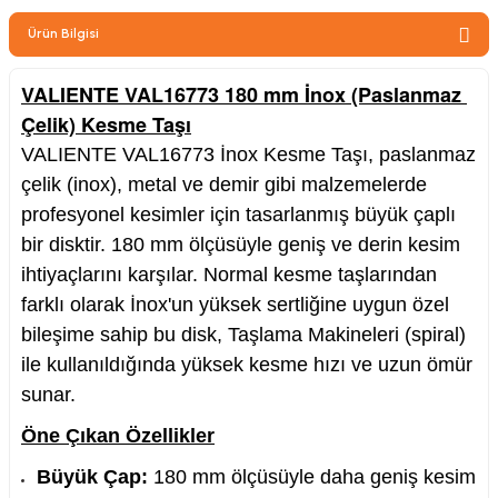
zler
Ürün Bilgisi
VALIENTE VAL16773 180 mm İnox (Paslanmaz 
Çelik) Kesme Taşı
kinesi
VALIENTE VAL16773 İnox Kesme Taşı, paslanmaz
çelik (inox), metal ve demir gibi malzemelerde
profesyonel kesimler için tasarlanmış büyük çaplı
bir disktir. 180 mm ölçüsüyle geniş ve derin kesim
ihtiyaçlarını karşılar. Normal kesme taşlarından
ncaları
farklı olarak İnox'un yüksek sertliğine uygun özel
bileşime sahip bu disk, Taşlama Makineleri (spiral)
ile kullanıldığında yüksek kesme hızı ve uzun ömür
sunar.
Öne Çıkan Özellikler
Büyük Çap:
180 mm ölçüsüyle daha geniş kesim