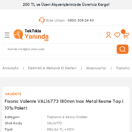
250 TL ve Üzeri Alışverişlerinizde Ücretsiz Kargo!
Geri Dön
Geri Dön
Geri Dön
Bize Ulaşın :
0850 308 24 43
ekanik El Aletleri
Hırdavat & Nalburiye
 Outdoor
 Yapıştıcı Grubu
leri
nleri
Anasayfa
Elektrikli & Mekanik El Aletleri
Aksesuarlar
Taşlama &
ılık Aletleri
VALIENTE
 Hizmet Dolapları
Fixonic Valiente VAL16773 180mm Inox Metal Kesme Taşı (
10'lu Paket)
nları
Kategori
Taşlama & Kesici Diskler
Stok Kodu
VAL16773
 Aletleri
Fiyat
486,56 TL + KDV