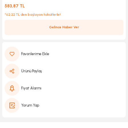
583,87 TL
*62,22 TL den başlayan taksitlerle!
Kırıcılar
sesuar
Gelince Haber Ver
rı
akma
Ürünü Paylaş
Kesme
Fiyat Alarmı
Pompası
ü
Yorum Yap
mizleme
 Scooter ve Bisiklet