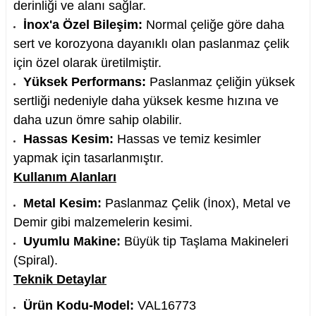
derinliği ve alanı sağlar.
İnox'a Özel Bileşim:
Normal çeliğe göre daha
sert ve korozyona dayanıklı olan paslanmaz çelik
için özel olarak üretilmiştir.
nesi
Yüksek Performans:
Paslanmaz çeliğin yüksek
sertliği nedeniyle daha yüksek kesme hızına ve
i
daha uzun ömre sahip olabilir.
Hassas Kesim:
Hassas ve temiz kesimler
esme
yapmak için tasarlanmıştır.
Kullanım Alanları
p Ucu
Metal Kesim:
Paslanmaz Çelik (İnox), Metal ve
Demir gibi malzemelerin kesimi.
Uyumlu Makine:
Büyük tip Taşlama Makineleri
bancası ve Lehim Teli
(Spiral).
Teknik Detaylar
Ürün Kodu-Model:
VAL16773