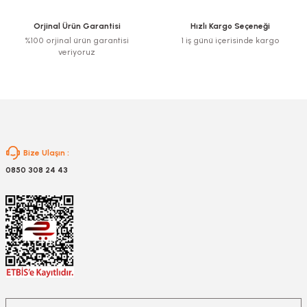
Ürün fiyatı diğer sitelerden daha pahalı.
Orjinal Ürün Garantisi
Hızlı Kargo Seçeneği
Bu ürüne benzer farklı alternatifler olmalı.
%100 orjinal ürün garantisi
1 iş günü içerisinde kargo
veriyoruz
Gönder
Bize Ulaşın :
0850 308 24 43