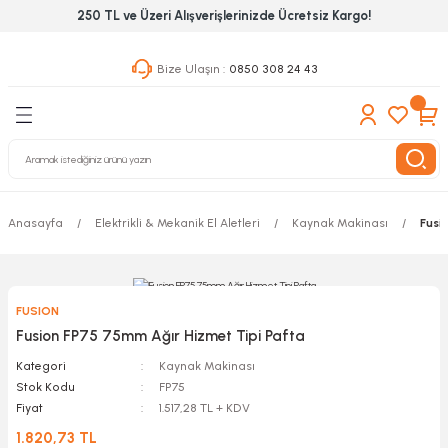
250 TL ve Üzeri Alışverişlerinizde Ücretsiz Kargo!
Geri Dön
Geri Dön
Geri Dön
Bize Ulaşın :
0850 308 24 43
ekanik El Aletleri
Hırdavat & Nalburiye
 Outdoor
 Yapıştıcı Grubu
leri
Anasayfa
Elektrikli & Mekanik El Aletleri
Kaynak Makinası
Fusi
nleri
ılık Aletleri
FUSION
 Hizmet Dolapları
Fusion FP75 75mm Ağır Hizmet Tipi Pafta
Kategori
Kaynak Makinası
nları
Stok Kodu
FP75
Fiyat
1.517,28 TL + KDV
 Aletleri
1.820,73 TL