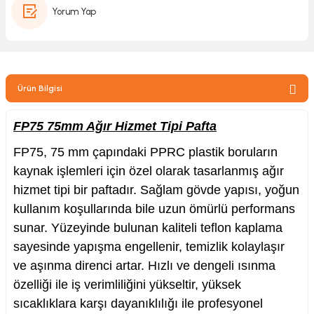
Yorum Yap
zler
kinesi
Ürün Bilgisi
FP75 75mm Ağır Hizmet Tipi Pafta
FP75, 75 mm çapındaki PPRC plastik boruların
kaynak işlemleri için özel olarak tasarlanmış ağır
ncaları
hizmet tipi bir paftadır. Sağlam gövde yapısı, yoğun
kullanım koşullarında bile uzun ömürlü performans
sunar. Yüzeyinde bulunan kaliteli teflon kaplama
sayesinde yapışma engellenir, temizlik kolaylaşır
ve aşınma direnci artar. Hızlı ve dengeli ısınma
özelliği ile iş verimliliğini yükseltir, yüksek
sıcaklıklara karşı dayanıklılığı ile profesyonel