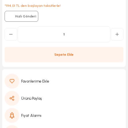
*194,01 TL den başlayan taksitlerle!
Hızlı Gönderi
Kırıcılar
sesuar
rı
Sepete Ekle
akma
Kesme
Pompası
Ürünü Paylaş
ü
Fiyat Alarmı
mizleme
 Scooter ve Bisiklet