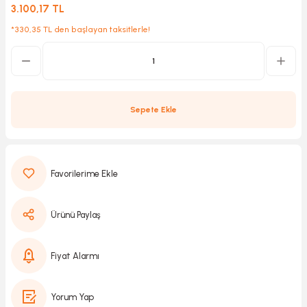
3.100,17 TL
*330,35 TL den başlayan taksitlerle!
Kırıcılar
sesuar
rı
Sepete Ekle
akma
Kesme
Ürünü Paylaş
Pompası
ü
Fiyat Alarmı
mizleme
 Scooter ve Bisiklet
Yorum Yap