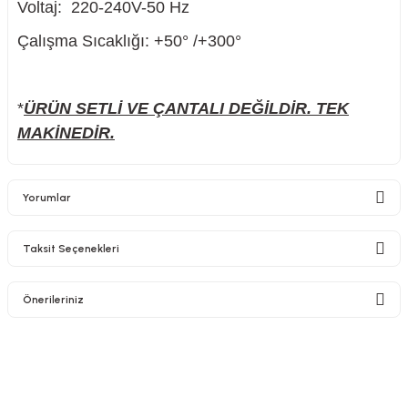
Voltaj: 220-240V-50 Hz
Çalışma Sıcaklığı: +50° /+300°
*
ÜRÜN SETLİ VE ÇANTALI DEĞİLDİR. TEK
MAKİNEDİR.
Yorumlar
Taksit Seçenekleri
Bu ürüne ilk yorumu siz yapın!
Önerileriniz
Yorum Yaz
Bu ürünün fiyat bilgisi, resim, ürün açıklamalarında ve diğer konularda
yetersiz gördüğünüz noktaları öneri formunu kullanarak tarafımıza
iletebilirsiniz.
Görüş ve önerileriniz için teşekkür ederiz.