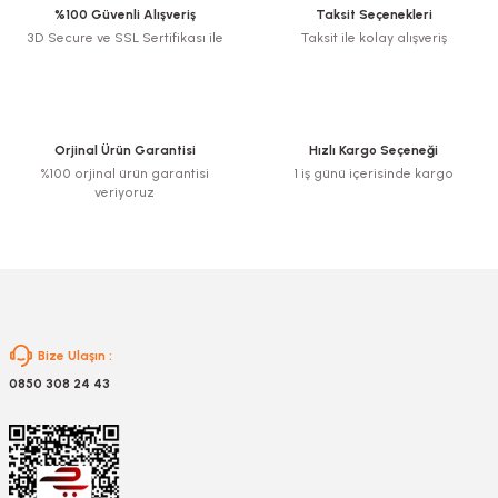
%100 Güvenli Alışveriş
Taksit Seçenekleri
3D Secure ve SSL Sertifikası ile
Taksit ile kolay alışveriş
Ürün resmi kalitesiz, bozuk veya görüntülenemiyor.
Ürün açıklamasında eksik bilgiler bulunuyor.
Ürün bilgilerinde hatalar bulunuyor.
Ürün fiyatı diğer sitelerden daha pahalı.
Orjinal Ürün Garantisi
Hızlı Kargo Seçeneği
Bu ürüne benzer farklı alternatifler olmalı.
%100 orjinal ürün garantisi
1 iş günü içerisinde kargo
veriyoruz
Gönder
Bize Ulaşın :
0850 308 24 43