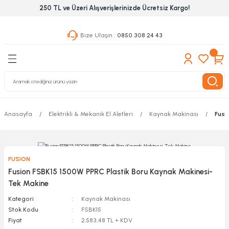
250 TL ve Üzeri Alışverişlerinizde Ücretsiz Kargo!
Geri Dön
Geri Dön
Geri Dön
Bize Ulaşın :
0850 308 24 43
ekanik El Aletleri
Hırdavat & Nalburiye
 Outdoor
 Yapıştıcı Grubu
leri
Anasayfa
Elektrikli & Mekanik El Aletleri
Kaynak Makinası
Fusi
nleri
ılık Aletleri
FUSION
 Hizmet Dolapları
Fusion FSBK15 1500W PPRC Plastik Boru Kaynak Makinesi-
Tek Makine
nları
Kategori
Kaynak Makinası
Stok Kodu
FSBK15
 Aletleri
Fiyat
2.583,48 TL + KDV