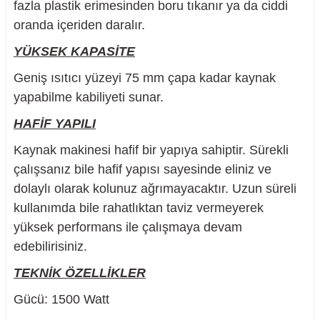
fazla plastik erimesinden boru tıkanır ya da ciddi
oranda içeriden daralır.
YÜKSEK KAPASİTE
Geniş ısıtıcı yüzeyi 75 mm çapa kadar kaynak
nesi
yapabilme kabiliyeti sunar.
i
HAFİF YAPILI
esme
Kaynak makinesi hafif bir yapıya sahiptir. Sürekli
çalışsanız bile hafif yapısı sayesinde eliniz ve
p Ucu
dolaylı olarak kolunuz ağrımayacaktır. Uzun süreli
kullanımda bile rahatlıktan taviz vermeyerek
yüksek performans ile çalışmaya devam
edebilirisiniz.
bancası ve Lehim Teli
TEKNİK ÖZELLİKLER
Gücü: 1500 Watt