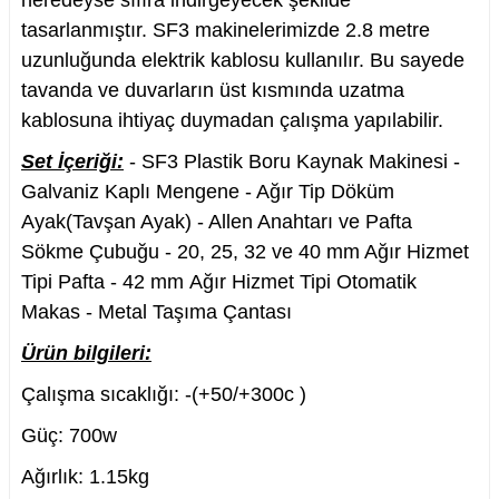
neredeyse sıfıra indirgeyecek şekilde
tasarlanmıştır. SF3 makinelerimizde 2.8 metre
uzunluğunda elektrik kablosu kullanılır. Bu sayede
tavanda ve duvarların üst kısmında uzatma
kablosuna ihtiyaç duymadan çalışma yapılabilir.
nesi
Set İçeriği:
- SF3 Plastik Boru Kaynak Makinesi -
i
Galvaniz Kaplı Mengene - Ağır Tip Döküm
Ayak(Tavşan Ayak) - Allen Anahtarı ve Pafta
esme
Sökme Çubuğu - 20, 25, 32 ve 40 mm Ağır Hizmet
Tipi Pafta - 42 mm Ağır Hizmet Tipi Otomatik
p Ucu
Makas - Metal Taşıma Çantası
Ürün bilgileri:
Çalışma sıcaklığı: -(+50/+300c )
bancası ve Lehim Teli
Güç: 700w
Ağırlık: 1.15kg