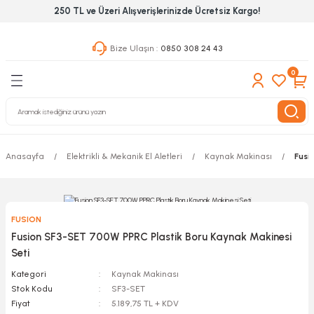
250 TL ve Üzeri Alışverişlerinizde Ücretsiz Kargo!
Geri Dön
Geri Dön
Geri Dön
Bize Ulaşın :
0850 308 24 43
ekanik El Aletleri
Hırdavat & Nalburiye
 Outdoor
0
 Yapıştıcı Grubu
leri
Anasayfa
Elektrikli & Mekanik El Aletleri
Kaynak Makinası
Fusi
nleri
ılık Aletleri
FUSION
 Hizmet Dolapları
Fusion SF3-SET 700W PPRC Plastik Boru Kaynak Makinesi
Seti
nları
Kategori
Kaynak Makinası
Stok Kodu
SF3-SET
 Aletleri
Fiyat
5.189,75 TL + KDV