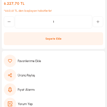
6.227,70 TL
*663,61 TL den başlayan taksitlerle!
Kırıcılar
sesuar
rı
Sepete Ekle
akma
Kesme
Ürünü Paylaş
Pompası
ü
Fiyat Alarmı
mizleme
 Scooter ve Bisiklet
Yorum Yap