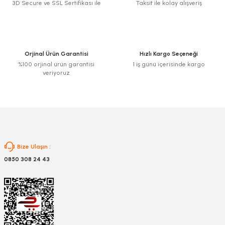
3D Secure ve SSL Sertifikası ile
Taksit ile kolay alışveriş
Ürün resmi kalitesiz, bozuk veya görüntülenemiyor.
Ürün açıklamasında eksik bilgiler bulunuyor.
Ürün bilgilerinde hatalar bulunuyor.
Ürün fiyatı diğer sitelerden daha pahalı.
Orjinal Ürün Garantisi
Hızlı Kargo Seçeneği
Bu ürüne benzer farklı alternatifler olmalı.
%100 orjinal ürün garantisi
1 iş günü içerisinde kargo
veriyoruz
Gönder
Bize Ulaşın :
0850 308 24 43