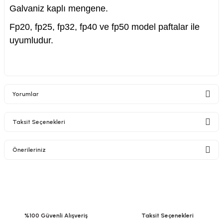
Galvaniz kaplı mengene.
Fp20, fp25, fp32, fp40 ve fp50 model paftalar ile
uyumludur.
Yorumlar
Taksit Seçenekleri
Bu ürüne ilk yorumu siz yapın!
Önerileriniz
Yorum Yaz
Bu ürünün fiyat bilgisi, resim, ürün açıklamalarında ve diğer konularda
yetersiz gördüğünüz noktaları öneri formunu kullanarak tarafımıza
iletebilirsiniz.
Görüş ve önerileriniz için teşekkür ederiz.
%100 Güvenli Alışveriş
Taksit Seçenekleri