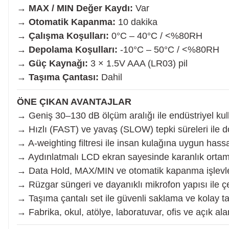
→
MAX / MIN Değer Kaydı:
Var
Planya
→
Otomatik Kapanma:
10 dakika
→
Çalışma Koşulları:
0°C – 40°C / <%80RH
Taş Motoru
→
Depolama Koşulları:
-10°C – 50°C / <%80RH
→
Güç Kaynağı:
3 × 1.5V AAA (LR03) pil
→
Taşıma Çantası:
Dahil
Torna Makinesi
ÖNE ÇIKAN AVANTAJLAR
Kanal Açma Makinesi
→ Geniş 30–130 dB ölçüm aralığı ile endüstriyel kul
→ Hızlı (FAST) ve yavaş (SLOW) tepki süreleri ile d
→ A-weighting filtresi ile insan kulağına uygun hass
Üfleme Makinesi
→ Aydınlatmalı LCD ekran sayesinde karanlık ortam
→ Data Hold, MAX/MIN ve otomatik kapanma işlevleri
→ Rüzgar süngeri ve dayanıklı mikrofon yapısı ile ç
Sac & Sünger Kesme
→ Taşıma çantalı set ile güvenli saklama ve kolay t
→ Fabrika, okul, atölye, laboratuvar, ofis ve açık ala
Matkap & Matkap Ucu