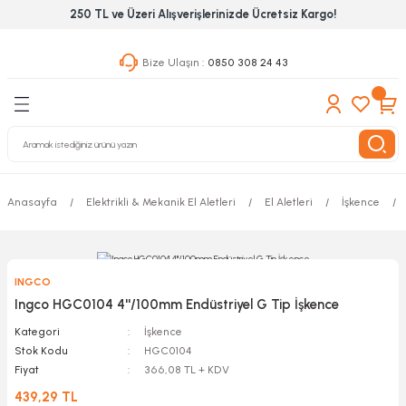
250 TL ve Üzeri Alışverişlerinizde Ücretsiz Kargo!
Geri Dön
Geri Dön
Geri Dön
Bize Ulaşın :
0850 308 24 43
ekanik El Aletleri
Hırdavat & Nalburiye
 Outdoor
 Yapıştıcı Grubu
leri
Anasayfa
Elektrikli & Mekanik El Aletleri
El Aletleri
İşkence
nleri
ılık Aletleri
INGCO
 Hizmet Dolapları
Ingco HGC0104 4''/100mm Endüstriyel G Tip İşkence
Kategori
İşkence
nları
Stok Kodu
HGC0104
Fiyat
366,08 TL + KDV
 Aletleri
439,29 TL