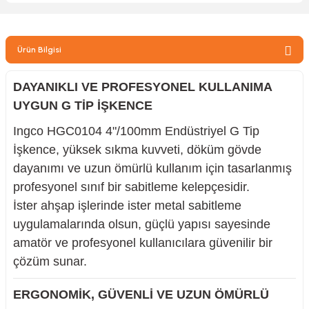
zler
Ürün Bilgisi
kinesi
DAYANIKLI VE PROFESYONEL KULLANIMA
UYGUN G TİP İŞKENCE
Ingco HGC0104 4"/100mm Endüstriyel G Tip
İşkence, yüksek sıkma kuvveti, döküm gövde
dayanımı ve uzun ömürlü kullanım için tasarlanmış
ncaları
profesyonel sınıf bir sabitleme kelepçesidir.
İster ahşap işlerinde ister metal sabitleme
uygulamalarında olsun, güçlü yapısı sayesinde
amatör ve profesyonel kullanıcılara güvenilir bir
çözüm sunar.
ERGONOMİK, GÜVENLİ VE UZUN ÖMÜRLÜ