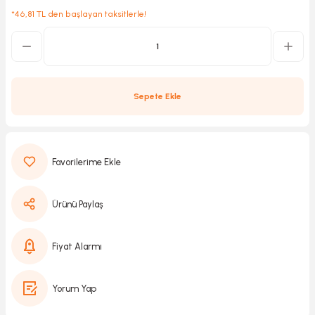
*46,81 TL den başlayan taksitlerle!
Kırıcılar
sesuar
rı
Sepete Ekle
akma
Kesme
Ürünü Paylaş
Pompası
Fiyat Alarmı
ü
Yorum Yap
mizleme
 Scooter ve Bisiklet