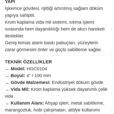
YAPI
İşkemce gövdesi, rijitliği artırılmış sağlam döküm
yapıya sahiptir.
Krom kaplama vida mil sistemi, sıkma işlemi
nesi
sırasında hem dayanıklılığı hem de akıcı hareketi
destekler.
i
Geniş temas alanlı baskı pabuçları, yüzeylerin
zarar görmesini önler ve güçlü sabitleme sağlar.
esme
TEKNİK ÖZELLİKLER
p Ucu
→
Model:
HGC0104
→
Boyut:
4" / 100 mm
→
Gövde Malzemesi:
Endüstriyel döküm gövde
→
Vida Mil:
Krom kaplama yüksek dayanımlı çelik
bancası ve Lehim Teli
vida
→
Kullanım Alanı:
Ahşap işleri, metal sabitleme,
marangozluk, hobi çalışmaları, atölye kullanımı