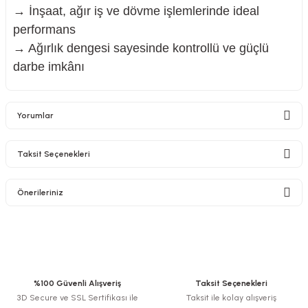
→ İnşaat, ağır iş ve dövme işlemlerinde ideal
performans
→ Ağırlık dengesi sayesinde kontrollü ve güçlü
darbe imkânı
Yorumlar
Taksit Seçenekleri
Bu ürüne ilk yorumu siz yapın!
Önerileriniz
Yorum Yaz
Bu ürünün fiyat bilgisi, resim, ürün açıklamalarında ve diğer konularda
yetersiz gördüğünüz noktaları öneri formunu kullanarak tarafımıza
iletebilirsiniz.
Görüş ve önerileriniz için teşekkür ederiz.
%100 Güvenli Alışveriş
Taksit Seçenekleri
3D Secure ve SSL Sertifikası ile
Taksit ile kolay alışveriş
Ürün resmi kalitesiz, bozuk veya görüntülenemiyor.