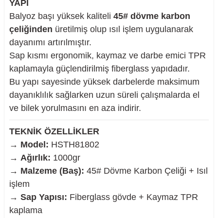
YAPI
Balyoz başı yüksek kaliteli
45# dövme karbon
çeliğinden
üretilmiş olup ısıl işlem uygulanarak
dayanımı artırılmıştır.
nesi
Sap kısmı ergonomik, kaymaz ve darbe emici TPR
kaplamayla güçlendirilmiş fiberglass yapıdadır.
i
Bu yapı sayesinde yüksek darbelerde maksimum
dayanıklılık sağlarken uzun süreli çalışmalarda el
esme
ve bilek yorulmasını en aza indirir.
p Ucu
TEKNİK ÖZELLİKLER
→
Model:
HSTH81802
→
Ağırlık:
1000gr
→
Malzeme (Baş):
45# Dövme Karbon Çeliği + Isıl
bancası ve Lehim Teli
işlem
→
Sap Yapısı:
Fiberglass gövde + Kaymaz TPR
kaplama