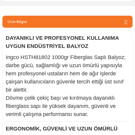
zler
Ürün Bilgisi
kinesi
DAYANIKLI VE PROFESYONEL KULLANIMA
UYGUN ENDÜSTRİYEL BALYOZ
Ingco HSTH81802 1000gr Fiberglas Saplı Balyoz;
darbe gücü, sağlamlığı ve uzun ömürlü yapısıyla
hem profesyonel ustaların hem de ağır işlerde
ncaları
çalışan kullanıcıların güvenle tercih ettiği üst sınıf
bir alettir.
Dövme çelik çekiç başı ve kırılmaya dayanıklı
fiberglass sapı ile yüksek dayanım, güvenli ve
verimli çalışma performansı sunar.
ERGONOMİK, GÜVENLİ VE UZUN ÖMÜRLÜ