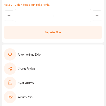
*131,69 TL den başlayan taksitlerle!
Kırıcılar
sesuar
rı
Sepete Ekle
akma
Kesme
Ürünü Paylaş
Pompası
Fiyat Alarmı
ü
Yorum Yap
mizleme
 Scooter ve Bisiklet