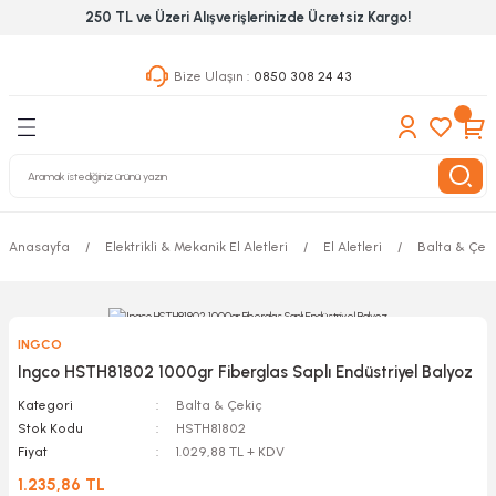
250 TL ve Üzeri Alışverişlerinizde Ücretsiz Kargo!
Geri Dön
Geri Dön
Geri Dön
Bize Ulaşın :
0850 308 24 43
ekanik El Aletleri
Hırdavat & Nalburiye
 Outdoor
 Yapıştıcı Grubu
leri
Anasayfa
Elektrikli & Mekanik El Aletleri
El Aletleri
Balta & Çek
nleri
ılık Aletleri
INGCO
 Hizmet Dolapları
Ingco HSTH81802 1000gr Fiberglas Saplı Endüstriyel Balyoz
Kategori
Balta & Çekiç
nları
Stok Kodu
HSTH81802
Fiyat
1.029,88 TL + KDV
 Aletleri
1.235,86 TL