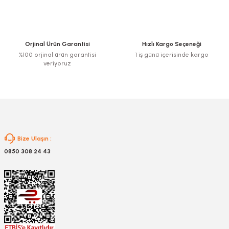
Ürün açıklamasında eksik bilgiler bulunuyor.
Ürün bilgilerinde hatalar bulunuyor.
Ürün fiyatı diğer sitelerden daha pahalı.
Orjinal Ürün Garantisi
Hızlı Kargo Seçeneği
Bu ürüne benzer farklı alternatifler olmalı.
%100 orjinal ürün garantisi
1 iş günü içerisinde kargo
veriyoruz
Gönder
Bize Ulaşın :
0850 308 24 43