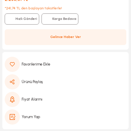
*241,74 TL den başlayan taksitlerle!
Hızlı Gönderi
Kargo Bedava
Kırıcılar
sesuar
rı
Gelince Haber Ver
akma
Kesme
Ürünü Paylaş
Pompası
Fiyat Alarmı
ü
Yorum Yap
mizleme
 Scooter ve Bisiklet