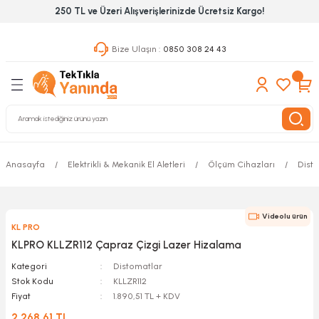
250 TL ve Üzeri Alışverişlerinizde Ücretsiz Kargo!
Geri Dön
Geri Dön
Geri Dön
Bize Ulaşın :
0850 308 24 43
ekanik El Aletleri
Hırdavat & Nalburiye
 Outdoor
 Yapıştıcı Grubu
leri
nleri
Anasayfa
Elektrikli & Mekanik El Aletleri
Ölçüm Cihazları
Dist
ılık Aletleri
Videolu ürün
KL PRO
 Hizmet Dolapları
KLPRO KLLZR112 Çapraz Çizgi Lazer Hizalama
nları
Kategori
Distomatlar
Stok Kodu
KLLZR112
Fiyat
1.890,51 TL + KDV
 Aletleri
2.268,61 TL