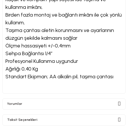
kullanma imkânı,
Birden fazla montaj ve bağlantı imkânı ile çok yönlü
kullanım,
Taşıma çantası aletin korunmasını ve ayarlarının
nesi
düzgün şekilde kalmasını sağlar
Ölçme hassasiyeti +/-0,4mm
i
Sehpa Bağlantısı 1/4”
esme
Profesyonel Kullanıma uygundur
Ağırlığı 0,40 Kg
p Ucu
Standart Ekipman; AA alkalin pil, taşıma çantası
bancası ve Lehim Teli
Yorumlar
Taksit Seçenekleri
Bu ürüne ilk yorumu siz yapın!