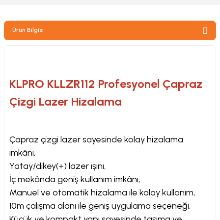
zler
Ürün Bilgisi
kinesi
KLPRO KLLZR112 Profesyonel Çapraz
Çizgi Lazer Hizalama
ncaları
Çapraz çizgi lazer sayesinde kolay hizalama
imkânı,
Yatay/dikey(+) lazer ışını,
İç mekânda geniş kullanım imkânı,
Manuel ve otomatik hizalama ile kolay kullanım,
10m çalışma alanı ile geniş uygulama seçeneği,
Küçük ve kompakt yapı sayesinde taşıma ve