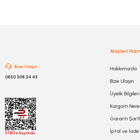
Planya
Taş Motoru
Torna Makinesi
Müşteri Hizm
Bize Ulaşın :
Hakkımızda
Kanal Açma Makinesi
0850 308 24 43
Bize Ulaşın
Üfleme Makinesi
Üyelik Bilgileri
Kargom Ner
Sac & Sünger Kesme
Garanti Şartl
İptal ve İade
Matkap & Matkap Ucu