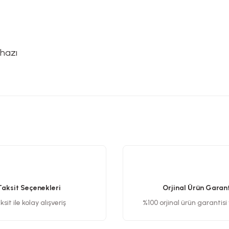
ihazı
etersiz gördüğünüz noktaları öneri formunu kullanarak tarafımıza iletebilirsiniz
Bu ürüne ilk yorumu siz yapın!
Yorum Yaz
Taksit Seçenekleri
Orjinal Ürün Garant
sit ile kolay alışveriş
%100 orjinal ürün garantisi