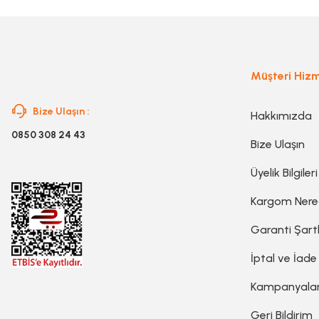
Planya
Taş Motoru
Müşteri Hizm
Bize Ulaşın :
Torna Makinesi
Hakkımızda
0850 308 24 43
Bize Ulaşın
Kanal Açma Makinesi
Üyelik Bilgileri
Kargom Ner
Üfleme Makinesi
Garanti Şartl
Sac & Sünger Kesme
İptal ve İade
Kampanyala
Matkap & Matkap Ucu
Geri Bildirim