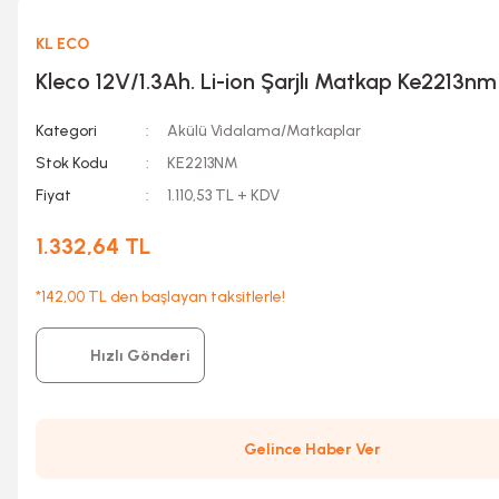
KL ECO
Kleco 12V/1.3Ah. Li-ion Şarjlı Matkap Ke2213nm
Kategori
Akülü Vidalama/Matkaplar
Stok Kodu
KE2213NM
Fiyat
1.110,53 TL + KDV
1.332,64 TL
*142,00 TL den başlayan taksitlerle!
Hızlı Gönderi
Gelince Haber Ver