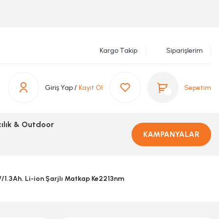
Kargo Takip
Siparişlerim
Giriş Yap /
Kayıt Ol
Sepetim
ılık & Outdoor
KAMPANYALAR
V/1.3Ah. Li-ion Şarjlı Matkap Ke2213nm