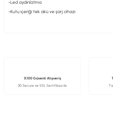
-Led aydınlatma
-Kutu içeriği tek akü ve şarj cihazı
Somun Sıkma Makinesi
Pafta
Karot Makinesi
Bu ürünün fiyat bilgisi, resim, ürün açıklamalarında ve diğer konularda y
Görüş ve önerileriniz için teşekkür ederiz.
Sıcak Hava Tabancaları
Ürün resmi kalitesiz, bozuk veya görüntülenemiyor.
Ürün açıklamasında eksik bilgiler bulunuyor.
%100 Güvenli Alışveriş
Karıştırıcılar
Ürün bilgilerinde hatalar bulunuyor.
3D Secure ve SSL Sertifikası ile
Tak
Ürün fiyatı diğer sitelerden daha pahalı.
Bu ürüne benzer farklı alternatifler olmalı.
Polisaj Makinesi