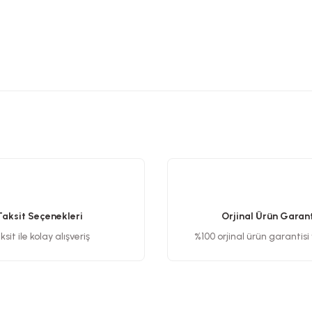
etersiz gördüğünüz noktaları öneri formunu kullanarak tarafımıza iletebilirsiniz
Bu ürüne ilk yorumu siz yapın!
Yorum Yaz
Taksit Seçenekleri
Orjinal Ürün Garant
sit ile kolay alışveriş
%100 orjinal ürün garantisi