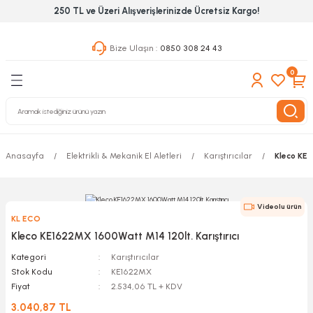
250 TL ve Üzeri Alışverişlerinizde Ücretsiz Kargo!
Geri Dön
Geri Dön
Geri Dön
Bize Ulaşın :
0850 308 24 43
ekanik El Aletleri
Hırdavat & Nalburiye
 Outdoor
0
 Yapıştıcı Grubu
leri
Anasayfa
Elektrikli & Mekanik El Aletleri
Karıştırıcılar
Kleco KE1
nleri
ılık Aletleri
Videolu ürün
KL ECO
 Hizmet Dolapları
Kleco KE1622MX 1600Watt M14 120lt. Karıştırıcı
Kategori
Karıştırıcılar
nları
Stok Kodu
KE1622MX
Fiyat
2.534,06 TL + KDV
 Aletleri
3.040,87 TL