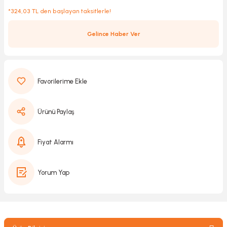
*324,03 TL den başlayan taksitlerle!
Gelince Haber Ver
Kırıcılar
sesuar
rı
akma
Ürünü Paylaş
Kesme
Fiyat Alarmı
Pompası
Yorum Yap
ü
mizleme
 Scooter ve Bisiklet