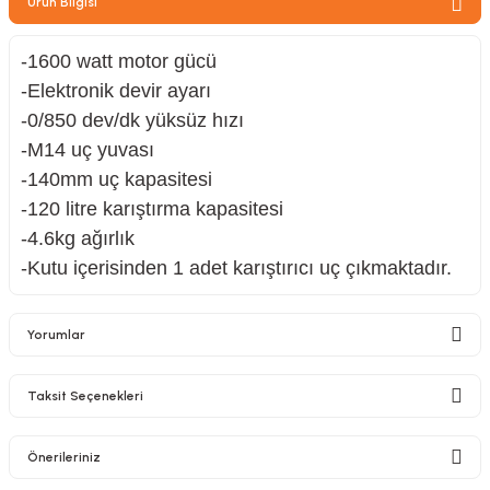
Ürün Bilgisi
zler
-1600 watt motor gücü
-Elektronik devir ayarı
-0/850 dev/dk yüksüz hızı
kinesi
-M14 uç yuvası
-140mm uç kapasitesi
-120 litre karıştırma kapasitesi
-4.6kg ağırlık
-Kutu içerisinden 1 adet karıştırıcı uç çıkmaktadır.
ncaları
Yorumlar
Taksit Seçenekleri
Bu ürüne ilk yorumu siz yapın!
Önerileriniz