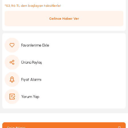
*53,96 TL den başlayan taksitlerle!
Gelince Haber Ver
Kırıcılar
sesuar
rı
Ürünü Paylaş
akma
Kesme
Fiyat Alarmı
Pompası
Yorum Yap
ü
mizleme
 Scooter ve Bisiklet
Ürün Bilgisi