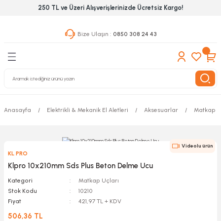
250 TL ve Üzeri Alışverişlerinizde Ücretsiz Kargo!
Geri Dön
Geri Dön
Geri Dön
Bize Ulaşın :
0850 308 24 43
ekanik El Aletleri
Hırdavat & Nalburiye
 Outdoor
 Yapıştıcı Grubu
leri
Anasayfa
Elektrikli & Mekanik El Aletleri
Aksesuarlar
Matkap U
nleri
ılık Aletleri
Videolu ürün
KL PRO
 Hizmet Dolapları
Klpro 10x210mm Sds Plus Beton Delme Ucu
Kategori
Matkap Uçları
nları
Stok Kodu
10210
Fiyat
421,97 TL + KDV
 Aletleri
506,36 TL