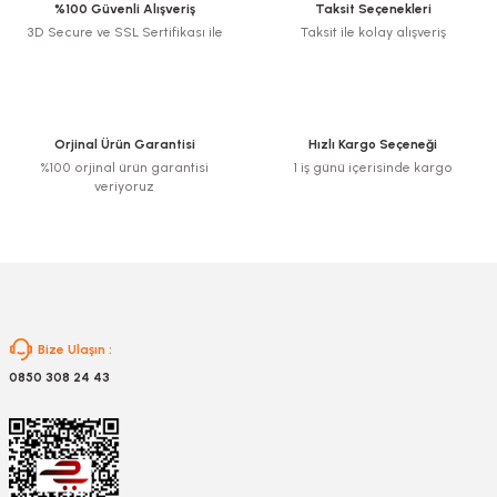
%100 Güvenli Alışveriş
Taksit Seçenekleri
3D Secure ve SSL Sertifikası ile
Taksit ile kolay alışveriş
Ürün resmi kalitesiz, bozuk veya görüntülenemiyor.
Ürün açıklamasında eksik bilgiler bulunuyor.
Ürün bilgilerinde hatalar bulunuyor.
nesi
Ürün fiyatı diğer sitelerden daha pahalı.
Orjinal Ürün Garantisi
Hızlı Kargo Seçeneği
Bu ürüne benzer farklı alternatifler olmalı.
%100 orjinal ürün garantisi
1 iş günü içerisinde kargo
i
veriyoruz
esme
p Ucu
Gönder
Bize Ulaşın :
0850 308 24 43
bancası ve Lehim Teli