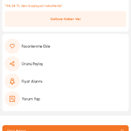
*98,38 TL den başlayan taksitlerle!
Gelince Haber Ver
Kırıcılar
sesuar
rı
Ürünü Paylaş
akma
Kesme
Fiyat Alarmı
Pompası
Yorum Yap
ü
mizleme
 Scooter ve Bisiklet
Ürün Bilgisi