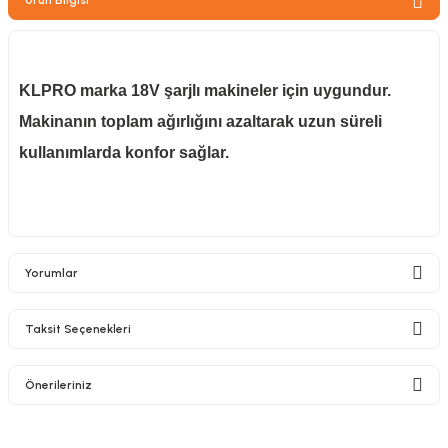
zler
KLPRO marka 18V şarjlı makineler için uygundur.
kinesi
Makinanın toplam ağırlığını azaltarak uzun süreli
kullanımlarda konfor sağlar.
ncaları
Yorumlar
Taksit Seçenekleri
Bu ürüne ilk yorumu siz yapın!
Önerileriniz
Yorum Yaz
Bu ürünün fiyat bilgisi, resim, ürün açıklamalarında ve diğer konularda