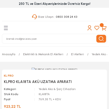
250 TL ve Üzeri Alışverişlerinizde Ücretsiz Kargo!
Geri Dön
Geri Dön
Geri Dön
Bize Ulaşın :
0850 308 24 43
ekanik El Aletleri
Hırdavat & Nalburiye
 Outdoor
 Yapıştıcı Grubu
leri
Anasayfa
Elektrikli & Mekanik El Aletleri
El Aletleri
Yedek Akü & 
nleri
ılık Aletleri
KL PRO
 Hizmet Dolapları
KLPRO KLA18TA AKÜ UZATMA APARATI
Kategori
Yedek Akü & Şarj Cihazları
nları
Stok Kodu
KLA18TA
Fiyat
769,35 TL + KDV
 Aletleri
923,22 TL