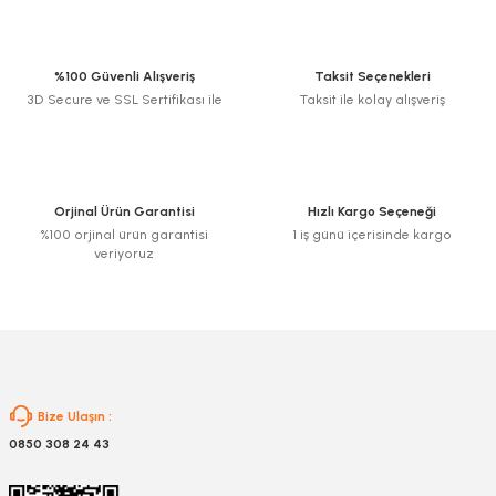
yetersiz gördüğünüz noktaları öneri formunu kullanarak tarafımıza
iletebilirsiniz.
Görüş ve önerileriniz için teşekkür ederiz.
%100 Güvenli Alışveriş
Taksit Seçenekleri
3D Secure ve SSL Sertifikası ile
Taksit ile kolay alışveriş
Ürün resmi kalitesiz, bozuk veya görüntülenemiyor.
nesi
Ürün açıklamasında eksik bilgiler bulunuyor.
Ürün bilgilerinde hatalar bulunuyor.
i
Ürün fiyatı diğer sitelerden daha pahalı.
Orjinal Ürün Garantisi
Hızlı Kargo Seçeneği
esme
Bu ürüne benzer farklı alternatifler olmalı.
%100 orjinal ürün garantisi
1 iş günü içerisinde kargo
veriyoruz
p Ucu
Gönder
bancası ve Lehim Teli
Bize Ulaşın :
0850 308 24 43