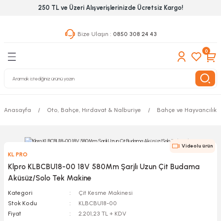
250 TL ve Üzeri Alışverişlerinizde Ücretsiz Kargo!
Geri Dön
Geri Dön
Geri Dön
Bize Ulaşın :
0850 308 24 43
ekanik El Aletleri
Hırdavat & Nalburiye
 Outdoor
0
 Yapıştıcı Grubu
leri
Anasayfa
Oto, Bahçe, Hırdavat & Nalburiye
Bahçe ve Hayvancılık A
nleri
ılık Aletleri
Videolu ürün
KL PRO
 Hizmet Dolapları
Klpro KLBCBU18-00 18V 580Mm Şarjlı Uzun Çit Budama
Aküsüz/Solo Tek Makine
nları
Kategori
Çit Kesme Makinesi
Stok Kodu
KLBCBU18-00
 Aletleri
Fiyat
2.201,23 TL + KDV