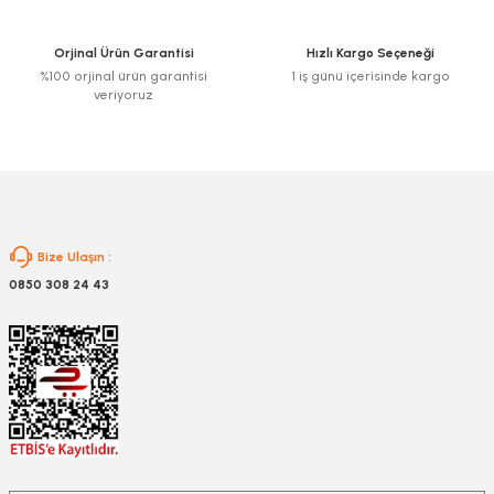
Ürün bilgilerinde hatalar bulunuyor.
Ürün fiyatı diğer sitelerden daha pahalı.
Orjinal Ürün Garantisi
Hızlı Kargo Seçeneği
Bu ürüne benzer farklı alternatifler olmalı.
%100 orjinal ürün garantisi
1 iş günü içerisinde kargo
veriyoruz
Gönder
Bize Ulaşın :
0850 308 24 43