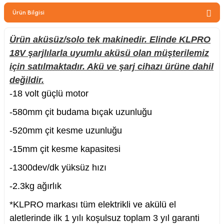
zler
Ürün Bilgisi
Ürün aküsüz/solo tek makinedir. Elinde KLPRO
18V şarjlılarla uyumlu aküsü olan müşterilemiz
kinesi
için satılmaktadır. Akü ve şarj cihazı ürüne dahil
değildir.
-18 volt güçlü motor
-580
mm çit budama bıçak uzunluğu
-520mm çit kesme uzunluğu
ncaları
-15mm çit kesme kapasitesi
-1300dev/dk yüksüz hızı
-2.3kg ağırlık
*KLPRO markası tüm elektrikli ve akülü el
aletlerinde ilk 1 yılı koşulsuz toplam 3 yıl garanti