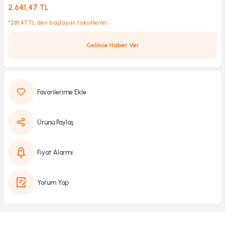
2.641,47 TL
*281,47 TL den başlayan taksitlerle!
Kırıcılar
sesuar
Gelince Haber Ver
rı
akma
Ürünü Paylaş
Kesme
Fiyat Alarmı
Pompası
Yorum Yap
ü
mizleme
 Scooter ve Bisiklet