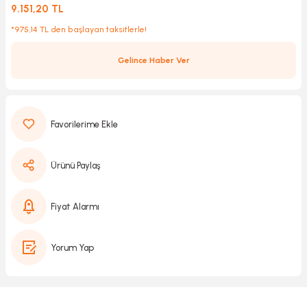
9.151,20 TL
*975,14 TL den başlayan taksitlerle!
Kırıcılar
sesuar
Gelince Haber Ver
rı
akma
Ürünü Paylaş
Kesme
Fiyat Alarmı
Pompası
Yorum Yap
ü
mizleme
 Scooter ve Bisiklet