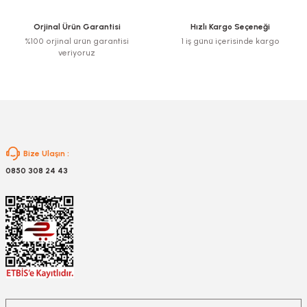
Ürün fiyatı diğer sitelerden daha pahalı.
Orjinal Ürün Garantisi
Hızlı Kargo Seçeneği
Bu ürüne benzer farklı alternatifler olmalı.
%100 orjinal ürün garantisi
1 iş günü içerisinde kargo
veriyoruz
Gönder
Bize Ulaşın :
0850 308 24 43