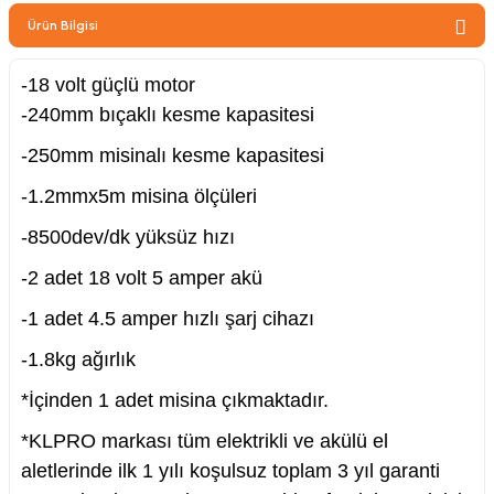
zler
Ürün Bilgisi
-18 volt güçlü motor
-240mm bıçaklı kesme kapasitesi
kinesi
-250mm misinalı kesme kapasitesi
-1.2mmx5m misina ölçüleri
-8500dev/dk yüksüz hızı
-2 adet 18 volt 5 amper akü
ncaları
-1 adet 4.5 amper hızlı şarj cihazı
-1.8kg ağırlık
*İçinden 1 adet misina çıkmaktadır.
*KLPRO markası tüm elektrikli ve akülü el
aletlerinde ilk 1 yılı koşulsuz toplam 3 yıl garanti