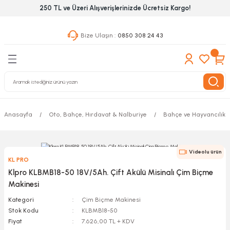
250 TL ve Üzeri Alışverişlerinizde Ücretsiz Kargo!
Geri Dön
Geri Dön
Geri Dön
Bize Ulaşın :
0850 308 24 43
ekanik El Aletleri
Hırdavat & Nalburiye
 Outdoor
 Yapıştıcı Grubu
leri
Anasayfa
Oto, Bahçe, Hırdavat & Nalburiye
Bahçe ve Hayvancılık A
nleri
ılık Aletleri
Videolu ürün
KL PRO
 Hizmet Dolapları
Klpro KLBMB18-50 18V/5Ah. Çift Akülü Misinalı Çim Biçme
Makinesi
nları
Kategori
Çim Biçme Makinesi
Stok Kodu
KLBMB18-50
 Aletleri
Fiyat
7.626,00 TL + KDV