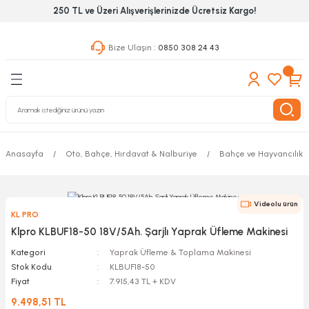
250 TL ve Üzeri Alışverişlerinizde Ücretsiz Kargo!
Geri Dön
Geri Dön
Geri Dön
Bize Ulaşın :
0850 308 24 43
ekanik El Aletleri
Hırdavat & Nalburiye
 Outdoor
 Yapıştıcı Grubu
leri
Anasayfa
Oto, Bahçe, Hırdavat & Nalburiye
Bahçe ve Hayvancılık A
nleri
ılık Aletleri
Videolu ürün
KL PRO
 Hizmet Dolapları
Klpro KLBUF18-50 18V/5Ah. Şarjlı Yaprak Üfleme Makinesi
Kategori
Yaprak Üfleme & Toplama Makinesi
nları
Stok Kodu
KLBUF18-50
Fiyat
7.915,43 TL + KDV
 Aletleri
9.498,51 TL