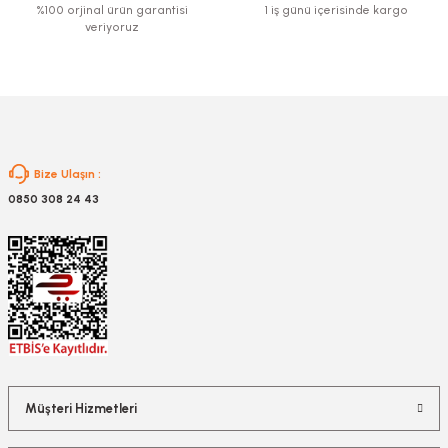
Bu ürüne benzer farklı alternatifler olmalı.
%100 orjinal ürün garantisi
1 iş günü içerisinde kargo
veriyoruz
Gönder
Bize Ulaşın :
0850 308 24 43
Müşteri Hizmetleri