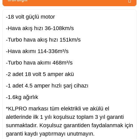
zler
-18 volt güçlü motor
-Hava akış hızı 36-108km/s
kinesi
-Turbo hava akış hızı 151km/s
-Hava akımı 114-336m³/s
-Turbo hava akımı 468m³/s
-2 adet 18 volt 5 amper akü
ncaları
-1 adet 4.5 amper hızlı şarj cihazı
-1.6kg ağırlık
*KLPRO markası tüm elektrikli ve akülü el
aletlerinde ilk 1 yılı koşulsuz toplam 3 yıl garanti
sunmaktadır. Koşulsuz garantiden faydalanmak için
garanti kaydı yaptırmayı unutmayın.