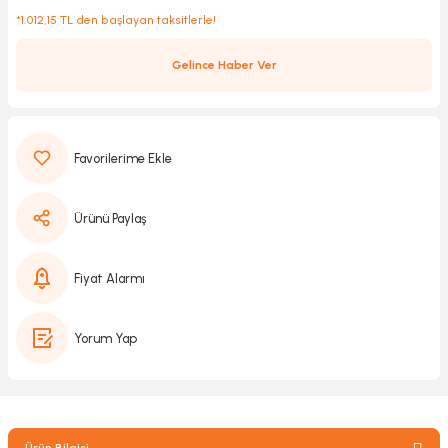
*1.012,15 TL den başlayan taksitlerle!
Gelince Haber Ver
Kırıcılar
sesuar
rı
Ürünü Paylaş
akma
Kesme
Fiyat Alarmı
Pompası
Yorum Yap
ü
mizleme
 Scooter ve Bisiklet
Ürün Bilgisi