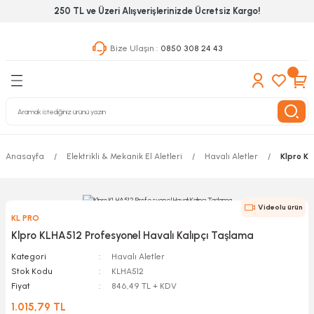
250 TL ve Üzeri Alışverişlerinizde Ücretsiz Kargo!
Geri Dön
Geri Dön
Geri Dön
Bize Ulaşın :
0850 308 24 43
ekanik El Aletleri
Hırdavat & Nalburiye
 Outdoor
 Yapıştıcı Grubu
leri
Anasayfa
Elektrikli & Mekanik El Aletleri
Havalı Aletler
Klpro KL
nleri
ılık Aletleri
Videolu ürün
KL PRO
 Hizmet Dolapları
Klpro KLHA512 Profesyonel Havalı Kalıpçı Taşlama
Kategori
Havalı Aletler
nları
Stok Kodu
KLHA512
Fiyat
846,49 TL + KDV
 Aletleri
1.015,79 TL