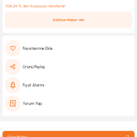
*108,24 TL den başlayan taksitlerle!
Gelince Haber Ver
Kırıcılar
sesuar
rı
Ürünü Paylaş
akma
Kesme
Fiyat Alarmı
Pompası
Yorum Yap
ü
mizleme
 Scooter ve Bisiklet
Ürün Bilgisi