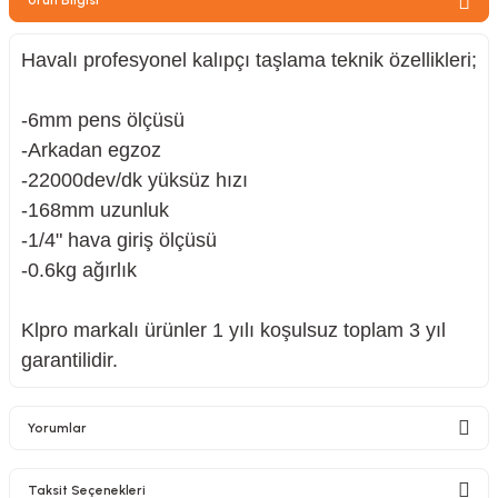
zler
Havalı profesyonel kalıpçı taşlama teknik özellikleri;
-6mm pens ölçüsü
kinesi
-Arkadan egzoz
-22000dev/dk yüksüz hızı
-168mm uzunluk
-1/4" hava giriş ölçüsü
-0.6kg ağırlık
ncaları
Klpro markalı ürünler 1 yılı koşulsuz toplam 3 yıl
garantilidir.
Yorumlar
Taksit Seçenekleri