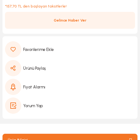
*157,70 TL den başlayan taksitlerle!
Gelince Haber Ver
Kırıcılar
sesuar
rı
Ürünü Paylaş
akma
Kesme
Fiyat Alarmı
Pompası
Yorum Yap
ü
mizleme
 Scooter ve Bisiklet
Ürün Bilgisi