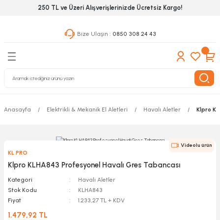
250 TL ve Üzeri Alışverişlerinizde Ücretsiz Kargo!
Geri Dön
Geri Dön
Geri Dön
Bize Ulaşın :
0850 308 24 43
ekanik El Aletleri
Hırdavat & Nalburiye
 Outdoor
 Yapıştıcı Grubu
leri
Anasayfa
Elektrikli & Mekanik El Aletleri
Havalı Aletler
Klpro K
nleri
ılık Aletleri
Videolu ürün
KL PRO
 Hizmet Dolapları
Klpro KLHA843 Profesyonel Havalı Gres Tabancası
Kategori
Havalı Aletler
nları
Stok Kodu
KLHA843
Fiyat
1.233,27 TL + KDV
 Aletleri
1.479,92 TL