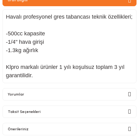
zler
Havalı profesyonel gres tabancası teknik özellikleri;
-500cc kapasite
kinesi
-1/4" hava girişi
-1.3kg ağırlık
Klpro markalı ürünler 1 yılı koşulsuz toplam 3 yıl
garantilidir.
ncaları
Yorumlar
Taksit Seçenekleri
Bu ürüne ilk yorumu siz yapın!
Önerileriniz
Yorum Yaz