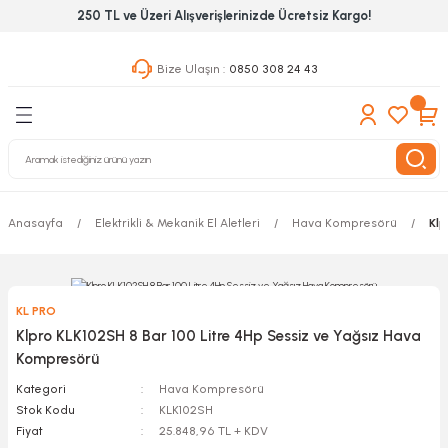
250 TL ve Üzeri Alışverişlerinizde Ücretsiz Kargo!
Geri Dön
Geri Dön
Geri Dön
Bize Ulaşın :
0850 308 24 43
ekanik El Aletleri
Hırdavat & Nalburiye
 Outdoor
 Yapıştıcı Grubu
leri
Anasayfa
Elektrikli & Mekanik El Aletleri
Hava Kompresörü
Klp
nleri
ılık Aletleri
KL PRO
 Hizmet Dolapları
Klpro KLK102SH 8 Bar 100 Litre 4Hp Sessiz ve Yağsız Hava
Kompresörü
nları
Kategori
Hava Kompresörü
Stok Kodu
KLK102SH
 Aletleri
Fiyat
25.848,96 TL + KDV