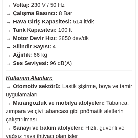
→
Voltaj:
230 V / 50 Hz
→
Çalışma Basıncı:
8 Bar
→
Hava Giriş Kapasitesi:
514 lt/dk
→
Tank Kapasitesi:
100 lt
→
Motor Devir Hızı:
2850 dev/dk
→
Silindir Sayısı:
4
→
Ağırlık:
66 kg
→
Ses Seviyesi:
96 dB(A)
Kullanım Alanları:
→
Otomotiv sektörü:
Lastik şişirme, boya ve tamir
uygulamaları
→
Marangozluk ve mobilya atölyeleri:
Tabanca,
zımpara ve çivi tabancası gibi pnömatik aletlerin
çalıştırılması
→
Sanayi ve bakım atölyeleri:
Hızlı, güvenli ve
yağsız hava ihtiyacı olan işler