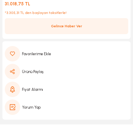
31.018,75 TL
*3.305,31 TL den başlayan taksitlerle!
Kırıcılar
sesuar
Gelince Haber Ver
rı
akma
Ürünü Paylaş
Kesme
Fiyat Alarmı
Pompası
Yorum Yap
ü
mizleme
 Scooter ve Bisiklet