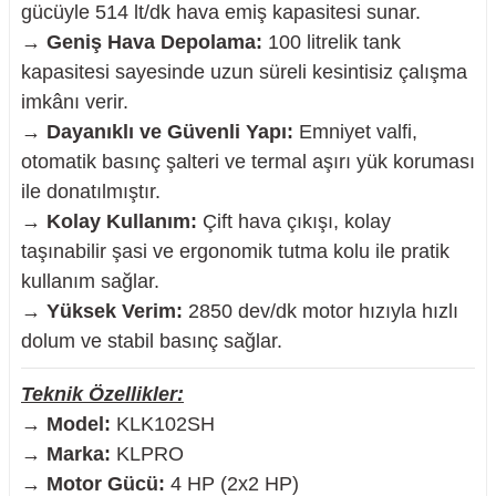
gücüyle 514 lt/dk hava emiş kapasitesi sunar.
→
Geniş Hava Depolama:
100 litrelik tank
kapasitesi sayesinde uzun süreli kesintisiz çalışma
imkânı verir.
nesi
→
Dayanıklı ve Güvenli Yapı:
Emniyet valfi,
otomatik basınç şalteri ve termal aşırı yük koruması
i
ile donatılmıştır.
→
Kolay Kullanım:
Çift hava çıkışı, kolay
esme
taşınabilir şasi ve ergonomik tutma kolu ile pratik
kullanım sağlar.
p Ucu
→
Yüksek Verim:
2850 dev/dk motor hızıyla hızlı
dolum ve stabil basınç sağlar.
bancası ve Lehim Teli
Teknik Özellikler:
→
Model:
KLK102SH
→
Marka:
KLPRO
→
Motor Gücü:
4 HP (2x2 HP)