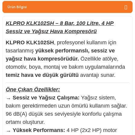
zler
Ürün Bilgisi
KLPRO KLK102SH – 8 Bar, 100 Litre, 4 HP
Sessiz ve Yağsız Hava Kompresörü
kinesi
KLPRO KLK102SH
, profesyonel kullanım için
tasarlanmış
yüksek performanslı, sessiz ve
yağsız hava kompresörüdür.
Özellikle atölye,
otomotiv, boya, montaj ve bakım uygulamalarında
temiz hava ve düşük gürültü
avantajı sunar.
ncaları
Öne Çıkan Özellikler:
→
Sessiz ve Yağsız Çalışma:
Yağsız sistem,
bakım gerektirmeden uzun ömürlü kullanım sağlar.
96 dB(A) düşük ses seviyesiyle konforlu çalışma
ortamı oluşturur.
→
Yüksek Performans:
4 HP (2x2 HP) motor