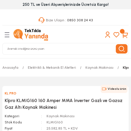
250 TL ve Üzeri Alışverişlerinizde Ücretsiz Kargo!
Geri Dön
Geri Dön
Geri Dön
Bize Ulaşın :
0850 308 24 43
ekanik El Aletleri
Hırdavat & Nalburiye
 Outdoor
 Yapıştıcı Grubu
leri
nleri
Anasayfa
Elektrikli & Mekanik El Aletleri
Kaynak Makinası
Klpr
ılık Aletleri
Videolu ürün
KL PRO
 Hizmet Dolapları
Klpro KLMIG160 160 Amper MMA İnverter Gazlı ve Gazsız
Gaz Altı Kaynak Makinesi
nları
Kategori
Kaynak Makinası
Stok Kodu
KLMIG160
 Aletleri
Fiyat
25.582,85 TL + KDV