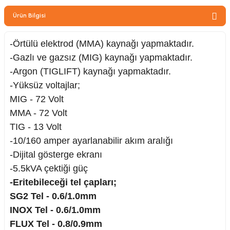
zler
Ürün Bilgisi
-Örtülü elektrod (MMA) kaynağı yapmaktadır.
-Gazlı ve gazsız (MIG) kaynağı yapmaktadır.
kinesi
-Argon (TIGLIFT) kaynağı yapmaktadır.
-Yüksüz voltajlar;
MIG - 72 Volt
MMA - 72 Volt
TIG - 13 Volt
ncaları
-10/160 amper ayarlanabilir akım aralığı
-Dijital gösterge ekranı
-5.5kVA çektiği güç
-Eritebileceği tel çapları;
SG2 Tel - 0.6/1.0mm
INOX Tel - 0.6/1.0mm
FLUX Tel - 0.8/0.9mm