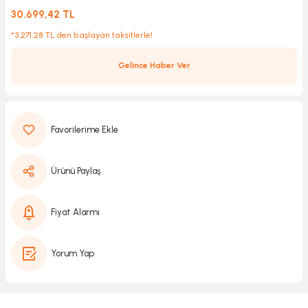
30.699,42 TL
*3.271,28 TL den başlayan taksitlerle!
Kırıcılar
sesuar
Gelince Haber Ver
rı
akma
Ürünü Paylaş
Kesme
Fiyat Alarmı
Pompası
ü
Yorum Yap
mizleme
 Scooter ve Bisiklet