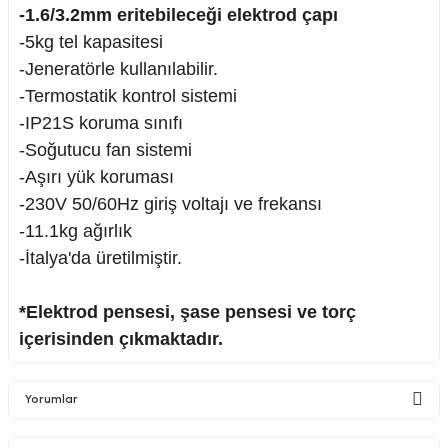
-1.6/3.2mm eritebileceği elektrod çapı
-5kg tel kapasitesi
-Jeneratörle kullanılabilir.
-Termostatik kontrol sistemi
nesi
-IP21S koruma sınıfı
-Soğutucu fan sistemi
i
-Aşırı yük koruması
-230V 50/60Hz giriş voltajı ve frekansı
esme
-11.1kg ağırlık
p Ucu
-İtalya'da üretilmiştir.
*Elektrod pensesi, şase pensesi ve torç
içerisinden çıkmaktadır.
bancası ve Lehim Teli
Yorumlar