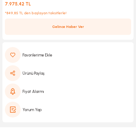
7.975,42 TL
*849,85 TL den başlayan taksitlerle!
Kırıcılar
sesuar
Gelince Haber Ver
rı
akma
Ürünü Paylaş
Kesme
Fiyat Alarmı
Pompası
Yorum Yap
ü
mizleme
 Scooter ve Bisiklet