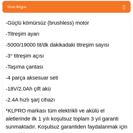
zler
Ürün Bilgisi
-Güçlü kömürsüz (brushless) motor
-Titreşim ayarı
kinesi
-5000/19000 tit/dk dakikadaki titreşim sayısı
-3° titreşim açısı
-Taşıma çantası
-4 parça aksesuar seti
ncaları
-18V/2.0Ah çift akü
-2.4A hızlı şarj cihazı
*KLPRO markası tüm elektrikli ve akülü el
aletlerinde ilk 1 yılı koşulsuz toplam 3 yıl garanti
sunmaktadır. Koşulsuz garantiden faydalanmak için