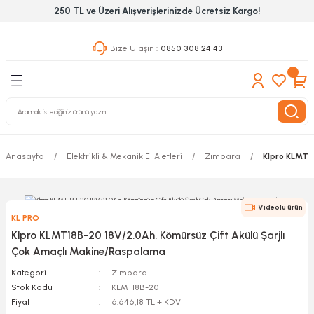
250 TL ve Üzeri Alışverişlerinizde Ücretsiz Kargo!
Geri Dön
Geri Dön
Geri Dön
Bize Ulaşın :
0850 308 24 43
ekanik El Aletleri
Hırdavat & Nalburiye
 Outdoor
 Yapıştıcı Grubu
leri
Anasayfa
Elektrikli & Mekanik El Aletleri
Zımpara
Klpro KLMT1
nleri
ılık Aletleri
Videolu ürün
KL PRO
 Hizmet Dolapları
Klpro KLMT18B-20 18V/2.0Ah. Kömürsüz Çift Akülü Şarjlı
Çok Amaçlı Makine/Raspalama
nları
Kategori
Zımpara
Stok Kodu
KLMT18B-20
 Aletleri
Fiyat
6.646,18 TL + KDV