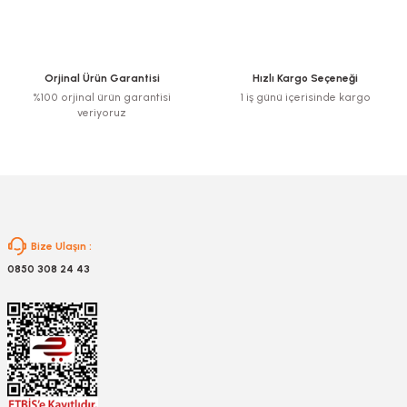
Ürün açıklamasında eksik bilgiler bulunuyor.
Ürün bilgilerinde hatalar bulunuyor.
Ürün fiyatı diğer sitelerden daha pahalı.
Orjinal Ürün Garantisi
Hızlı Kargo Seçeneği
Bu ürüne benzer farklı alternatifler olmalı.
%100 orjinal ürün garantisi
1 iş günü içerisinde kargo
veriyoruz
Gönder
Bize Ulaşın :
0850 308 24 43