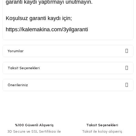
garanti kaydı yaptırmayı unutmayın.
Koşulsuz garanti kaydı için;
https://kalemakina.com/3yilgaranti
nesi
i
Yorumlar
esme
Taksit Seçenekleri
Bu ürüne ilk yorumu siz yapın!
p Ucu
Önerileriniz
Yorum Yaz
Bu ürünün fiyat bilgisi, resim, ürün açıklamalarında ve diğer konularda
yetersiz gördüğünüz noktaları öneri formunu kullanarak tarafımıza
bancası ve Lehim Teli
iletebilirsiniz.
Görüş ve önerileriniz için teşekkür ederiz.
%100 Güvenli Alışveriş
Taksit Seçenekleri
3D Secure ve SSL Sertifikası ile
Taksit ile kolay alışveriş
Ürün resmi kalitesiz, bozuk veya görüntülenemiyor.