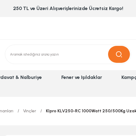
250 TL ve Üzeri Alışverişlerinizde Ücretsiz Kargo!
rdavat & Nalburiye
Fener ve Işıldaklar
Kampç
manları
Vinçler
Klpro KLV250-RC 1000Watt 250/500Kg Uzakta