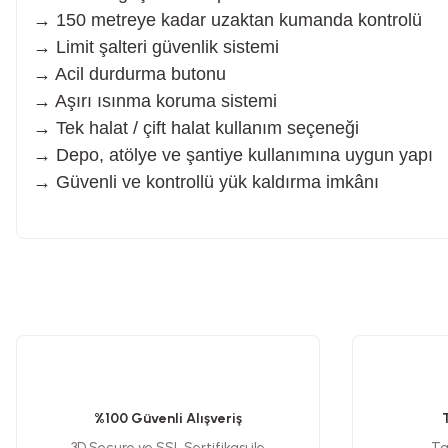
→ 150 metreye kadar uzaktan kumanda kontrolü
Planya
→ Limit şalteri güvenlik sistemi
→ Acil durdurma butonu
Taş Motoru
→ Aşırı ısınma koruma sistemi
→ Tek halat / çift halat kullanım seçeneği
→ Depo, atölye ve şantiye kullanımına uygun yapı
Torna Makinesi
→ Güvenli ve kontrollü yük kaldırma imkânı
Kanal Açma Makinesi
Üfleme Makinesi
Bu ürünün fiyat bilgisi, resim, ürün açıklamalarında ve diğer konularda y
Görüş ve önerileriniz için teşekkür ederiz.
Sac & Sünger Kesme
Ürün resmi kalitesiz, bozuk veya görüntülenemiyor.
Ürün açıklamasında eksik bilgiler bulunuyor.
%100 Güvenli Alışveriş
Matkap & Matkap Ucu
Ürün bilgilerinde hatalar bulunuyor.
3D Secure ve SSL Sertifikası ile
Tak