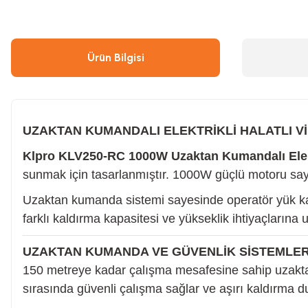
Çivi & Zımba Çakma
Boyalar
Ürün Bilgisi
Ahşap & Metal Kesme
Çırpı İpi
Boya Tabancası
Gres Tabancası/Pompası
UZAKTAN KUMANDALI ELEKTRİKLİ HALATLI V
Klpro KLV250-RC 1000W Uzaktan Kumandalı Elektr
Hava Kompresörü
Kapı Hidroliği
sunmak için tasarlanmıştır. 1000W güçlü motoru sayes
Uzaktan kumanda sistemi sayesinde operatör yük kaldı
Endüstriyel Temizleme
Oto, Motosiklet, Scooter ve Bisiklet
farklı kaldırma kapasitesi ve yükseklik ihtiyaçlarına
UZAKTAN KUMANDA VE GÜVENLİK SİSTEMLER
Tilki Kuyruğu
Şaloma & Pürmüzler
150 metreye kadar çalışma mesafesine sahip uzaktan
sırasında güvenli çalışma sağlar ve aşırı kaldırma du
Freze