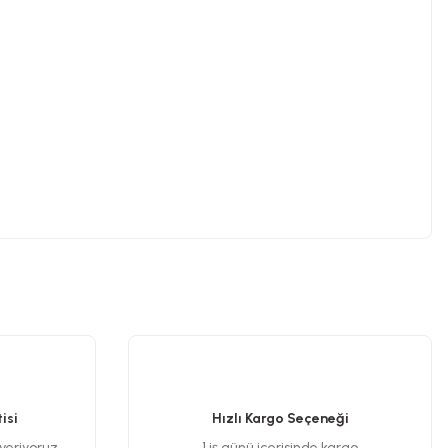
.
isi
Hızlı Kargo Seçeneği
 veriyoruz
1 iş günü içerisinde kargo