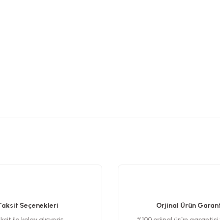
etersiz gördüğünüz noktaları öneri formunu kullanarak tarafımıza iletebilirsiniz
Bu ürüne ilk yorumu siz yapın!
Yorum Yaz
Taksit Seçenekleri
Orjinal Ürün Garant
sit ile kolay alışveriş
%100 orjinal ürün garantisi