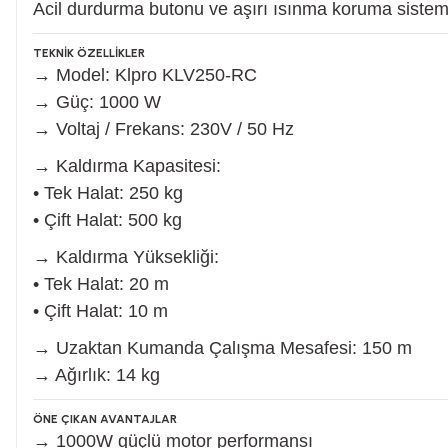
Acil durdurma butonu ve aşırı ısınma koruma sistemi
TEKNİK ÖZELLİKLER
Somun Sıkma Makinesi
→ Model: Klpro KLV250-RC
→ Güç: 1000 W
→ Voltaj / Frekans: 230V / 50 Hz
Pafta
→ Kaldırma Kapasitesi:
• Tek Halat: 250 kg
Karot Makinesi
• Çift Halat: 500 kg
→ Kaldırma Yüksekliği:
Sıcak Hava Tabancaları
• Tek Halat: 20 m
• Çift Halat: 10 m
Karıştırıcılar
→ Uzaktan Kumanda Çalışma Mesafesi: 150 m
→ Ağırlık: 14 kg
Polisaj Makinesi
ÖNE ÇIKAN AVANTAJLAR
→ 1000W güçlü motor performansı