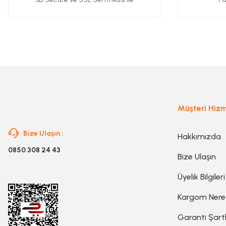
Ürün fiyatı diğer sitelerden daha pahalı.
Gravür Setleri
Bu ürüne benzer farklı alternatifler olmalı.
Havya, Lehim Tabancası ve Lehim Teli
Müşteri Hizm
Bize Ulaşın :
Hakkımızda
0850 308 24 43
Bize Ulaşın
Üyelik Bilgileri
Kargom Ner
Garanti Şartl