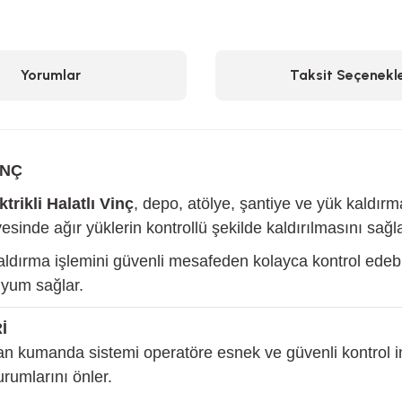
Yorumlar
Taksit Seçenekle
İNÇ
ikli Halatlı Vinç
, depo, atölye, şantiye ve yük kaldır
inde ağır yüklerin kontrollü şekilde kaldırılmasını sağla
rma işlemini güvenli mesafeden kolayca kontrol edebilir.
 uyum sağlar.
İ
 kumanda sistemi operatöre esnek ve güvenli kontrol im
rumlarını önler.