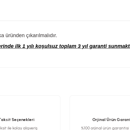
 üründen çıkarılmalıdır.
erinde ilk 1 yılı koşulsuz toplam 3 yıl garanti sunma
etersiz gördüğünüz noktaları öneri formunu kullanarak tarafımıza iletebilirsiniz
Bu ürüne ilk yorumu siz yapın!
Yorum Yaz
Taksit Seçenekleri
Orjinal Ürün Garant
sit ile kolay alışveriş
%100 orjinal ürün garantisi