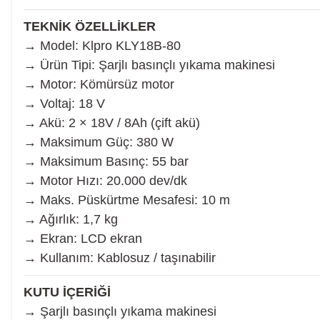
Planya
TEKNİK ÖZELLİKLER
→ Model: Klpro KLY18B-80
Taş Motoru
→ Ürün Tipi: Şarjlı basınçlı yıkama makinesi
→ Motor: Kömürsüz motor
→ Voltaj: 18 V
Torna Makinesi
→ Akü: 2 × 18V / 8Ah (çift akü)
→ Maksimum Güç: 380 W
Kanal Açma Makinesi
→ Maksimum Basınç: 55 bar
→ Motor Hızı: 20.000 dev/dk
→ Maks. Püskürtme Mesafesi: 10 m
Üfleme Makinesi
→ Ağırlık: 1,7 kg
→ Ekran: LCD ekran
→ Kullanım: Kablosuz / taşınabilir
Sac & Sünger Kesme
KUTU İÇERİĞİ
Matkap & Matkap Ucu
→ Şarjlı basınçlı yıkama makinesi