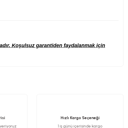
ktadır. Koşulsuz garantiden faydalanmak için
.
isi
Hızlı Kargo Seçeneği
 veriyoruz
1 iş günü içerisinde kargo