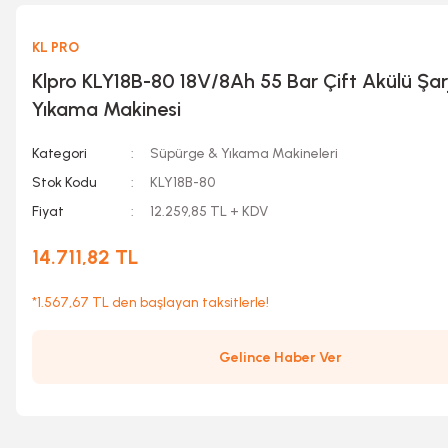
KL PRO
Klpro KLY18B-80 18V/8Ah 55 Bar Çift Akülü Şarj
Yıkama Makinesi
Kategori
Süpürge & Yıkama Makineleri
Stok Kodu
KLY18B-80
Fiyat
12.259,85 TL + KDV
14.711,82 TL
*1.567,67 TL den başlayan taksitlerle!
Gelince Haber Ver