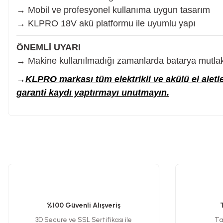
→ Mobil ve profesyonel kullanıma uygun tasarım
→ KLPRO 18V akü platformu ile uyumlu yapı
ÖNEMLİ UYARI
→ Makine kullanılmadığı zamanlarda batarya mutlaka
→
KLPRO markası tüm elektrikli ve akülü el aletl
garanti kaydı yaptırmayı unutmayın.
Bu ürünün fiyat bilgisi, resim, ürün açıklamalarında ve diğer konularda y
Görüş ve önerileriniz için teşekkür ederiz.
Ürün resmi kalitesiz, bozuk veya görüntülenemiyor.
Ürün açıklamasında eksik bilgiler bulunuyor.
%100 Güvenli Alışveriş
Ürün bilgilerinde hatalar bulunuyor.
3D Secure ve SSL Sertifikası ile
Tak