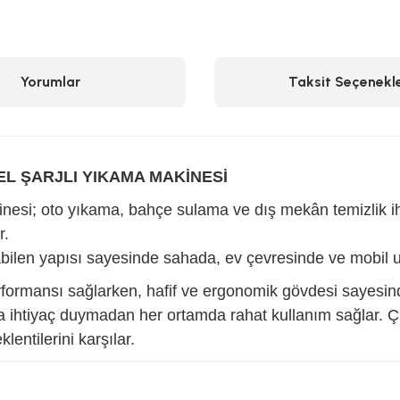
Yorumlar
Taksit Seçenekle
L ŞARJLI YIKAMA MAKİNESİ
; oto yıkama, bahçe sulama ve dış mekân temizlik ihtiya
r.
şabilen yapısı sayesinde sahada, ev çevresinde ve mobi
rformansı sağlarken, hafif ve ergonomik gövdesi sayesind
ına ihtiyaç duymadan her ortamda rahat kullanım sağlar. Ç
entilerini karşılar.