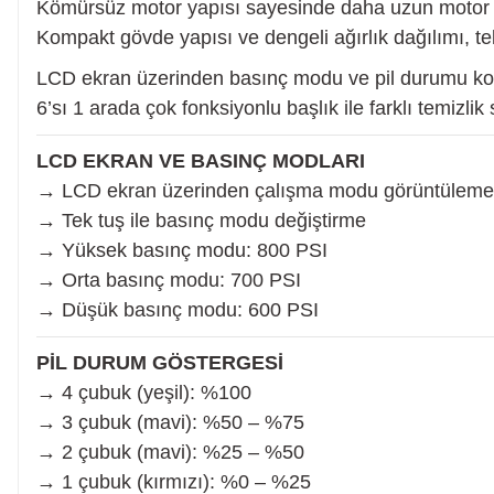
Kömürsüz motor yapısı sayesinde daha uzun motor ö
Kompakt gövde yapısı ve dengeli ağırlık dağılımı, tek
Somun Sıkma Makinesi
LCD ekran üzerinden basınç modu ve pil durumu kolay
6’sı 1 arada çok fonksiyonlu başlık ile farklı temizli
Pafta
LCD EKRAN VE BASINÇ MODLARI
→ LCD ekran üzerinden çalışma modu görüntüleme
Karot Makinesi
→ Tek tuş ile basınç modu değiştirme
→ Yüksek basınç modu: 800 PSI
→ Orta basınç modu: 700 PSI
Sıcak Hava Tabancaları
→ Düşük basınç modu: 600 PSI
PİL DURUM GÖSTERGESİ
Karıştırıcılar
→ 4 çubuk (yeşil): %100
→ 3 çubuk (mavi): %50 – %75
Polisaj Makinesi
→ 2 çubuk (mavi): %25 – %50
→ 1 çubuk (kırmızı): %0 – %25