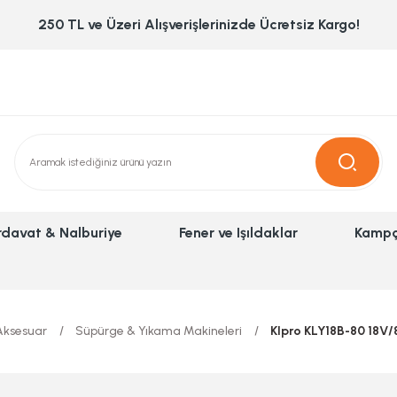
250 TL ve Üzeri Alışverişlerinizde Ücretsiz Kargo!
rdavat & Nalburiye
Fener ve Işıldaklar
Kampç
Aksesuar
Süpürge & Yıkama Makineleri
Klpro KLY18B-80 18V/