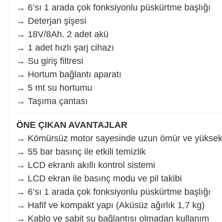
→ 6’sı 1 arada çok fonksiyonlu püskürtme başlığı
→ Deterjan şişesi
Gravür Setleri
→ 18V/8Ah. 2 adet akü
→ 1 adet hızlı şarj cihazı
Havya, Lehim Tabancası ve Lehim Teli
→ Su giriş filtresi
→ Hortum bağlantı aparatı
→ 5 mt su hortumu
→ Taşıma çantası
ÖNE ÇIKAN AVANTAJLAR
→ Kömürsüz motor sayesinde uzun ömür ve yüksek
→ 55 bar basınç ile etkili temizlik
→ LCD ekranlı akıllı kontrol sistemi
→ LCD ekran ile basınç modu ve pil takibi
→ 6’sı 1 arada çok fonksiyonlu püskürtme başlığı
→ Hafif ve kompakt yapı (Aküsüz ağırlık 1,7 kg)
→ Kablo ve sabit su bağlantısı olmadan kullanım