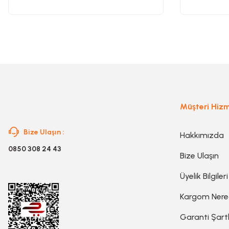
Ürün fiyatı diğer sitelerden daha pahalı.
Bu ürüne benzer farklı alternatifler olmalı.
Müşteri Hizm
Bize Ulaşın :
Hakkımızda
0850 308 24 43
Bize Ulaşın
Üyelik Bilgileri
Kargom Ner
Garanti Şartl