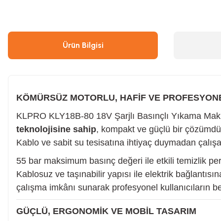
Çivi & Zımba Çakma
Boyalar
Ürün Bilgisi
Ahşap & Metal Kesme
Çırpı İpi
Boya Tabancası
Gres Tabancası/Pompası
KÖMÜRSÜZ MOTORLU, HAFİF VE PROFESYONE
KLPRO KLY18B-80 18V Şarjlı Basınçlı Yıkama Makinesi
Hava Kompresörü
Kapı Hidroliği
teknolojisine sahip
, kompakt ve güçlü bir çözümdü
Kablo ve sabit su tesisatına ihtiyaç duymadan çalı
Endüstriyel Temizleme
Oto, Motosiklet, Scooter ve Bisiklet
55 bar maksimum basınç değeri ile etkili temizlik pe
Kablosuz ve taşınabilir yapısı ile elektrik bağlantıs
Tilki Kuyruğu
Şaloma & Pürmüzler
çalışma imkânı sunarak profesyonel kullanıcıların bekl
GÜÇLÜ, ERGONOMİK VE MOBİL TASARIM
Freze