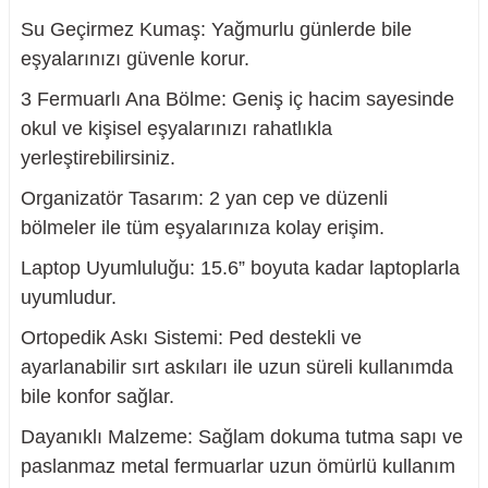
Su Geçirmez Kumaş: Yağmurlu günlerde bile
eşyalarınızı güvenle korur.
3 Fermuarlı Ana Bölme: Geniş iç hacim sayesinde
nesi
okul ve kişisel eşyalarınızı rahatlıkla
yerleştirebilirsiniz.
i
Organizatör Tasarım: 2 yan cep ve düzenli
esme
bölmeler ile tüm eşyalarınıza kolay erişim.
Laptop Uyumluluğu: 15.6” boyuta kadar laptoplarla
p Ucu
uyumludur.
Ortopedik Askı Sistemi: Ped destekli ve
ayarlanabilir sırt askıları ile uzun süreli kullanımda
bancası ve Lehim Teli
bile konfor sağlar.
Dayanıklı Malzeme: Sağlam dokuma tutma sapı ve
paslanmaz metal fermuarlar uzun ömürlü kullanım