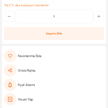
*112,11 TL den başlayan taksitlerle!
Kırıcılar
sesuar
rı
Sepete Ekle
akma
Kesme
Ürünü Paylaş
Pompası
Fiyat Alarmı
ü
Yorum Yap
mizleme
 Scooter ve Bisiklet