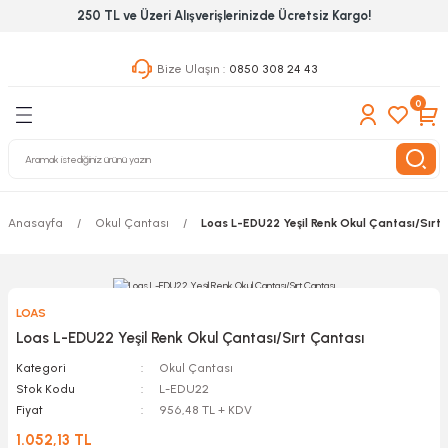
250 TL ve Üzeri Alışverişlerinizde Ücretsiz Kargo!
Geri Dön
Geri Dön
Geri Dön
Bize Ulaşın :
0850 308 24 43
ekanik El Aletleri
Hırdavat & Nalburiye
 Outdoor
0
 Yapıştıcı Grubu
leri
Anasayfa
Okul Çantası
Loas L-EDU22 Yeşil Renk Okul Çantası/Sırt
nleri
ılık Aletleri
LOAS
 Hizmet Dolapları
Loas L-EDU22 Yeşil Renk Okul Çantası/Sırt Çantası
Kategori
Okul Çantası
nları
Stok Kodu
L-EDU22
Fiyat
956,48 TL + KDV
 Aletleri
1.052,13 TL