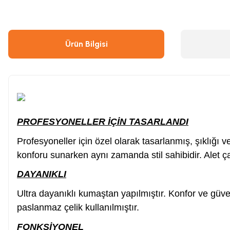
Çivi & Zımba Çakma
Boyalar
Ürün Bilgisi
Ahşap & Metal Kesme
Çırpı İpi
Boya Tabancası
Gres Tabancası/Pompası
PROFESYONELLER İÇİN TASARLANDI
Hava Kompresörü
Kapı Hidroliği
Profesyoneller için özel olarak tasarlanmış, şıklığı v
konforu sunarken aynı zamanda stil sahibidir. Alet ç
Endüstriyel Temizleme
Oto, Motosiklet, Scooter ve Bisiklet
DAYANIKLI
Tilki Kuyruğu
Şaloma & Pürmüzler
Ultra dayanıklı kumaştan yapılmıştır. Konfor ve güven
paslanmaz çelik kullanılmıştır.
FONKSİYONEL
Freze