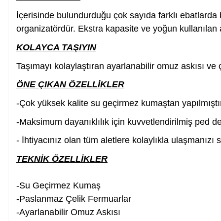
İçerisinde bulundurduğu çok sayıda farklı ebatlarda b
organizatördür. Ekstra kapasite ve yoğun kullanılan a
Somun Sıkma Makinesi
KOLAYCA TAŞIYIN
Pafta
Taşımayı kolaylaştıran ayarlanabilir omuz askısı ve çi
ÖNE ÇIKAN ÖZELLİKLER
Karot Makinesi
-Çok yüksek kalite su geçirmez kumaştan yapılmıştır
-Maksimum dayanıklılık için kuvvetlendirilmiş ped de
Sıcak Hava Tabancaları
- İhtiyacınız olan tüm aletlere kolaylıkla ulaşmanızı 
TEKNİK ÖZELLİKLER
Karıştırıcılar
-Su Geçirmez Kumaş
Polisaj Makinesi
-Paslanmaz Çelik Fermuarlar
-Ayarlanabilir Omuz Askısı