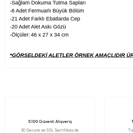
-Sağlam Dokuma Tutma Sapları
Planya
-6 Adet Fermuarlı Büyük Bölüm
-21 Adet Farklı Ebatlarda Cep
-20 Adet Alet Askı Gözü
Taş Motoru
-Ölçüler:
46 x 27 x 34 cm
Torna Makinesi
*GÖRSELDEKİ ALETLER ÖRNEK AMAÇLIDIR ÜR
Kanal Açma Makinesi
Üfleme Makinesi
Bu ürünün fiyat bilgisi, resim, ürün açıklamalarında ve diğer konularda y
Görüş ve önerileriniz için teşekkür ederiz.
Sac & Sünger Kesme
Ürün resmi kalitesiz, bozuk veya görüntülenemiyor.
Ürün açıklamasında eksik bilgiler bulunuyor.
%100 Güvenli Alışveriş
Matkap & Matkap Ucu
Ürün bilgilerinde hatalar bulunuyor.
3D Secure ve SSL Sertifikası ile
Tak