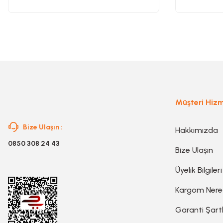
Ürün fiyatı diğer sitelerden daha pahalı.
Bu ürüne benzer farklı alternatifler olmalı.
Gravür Setleri
Havya, Lehim Tabancası ve Lehim Teli
Müşteri Hizm
Bize Ulaşın :
Hakkımızda
0850 308 24 43
Bize Ulaşın
Üyelik Bilgileri
Kargom Ner
Garanti Şartl