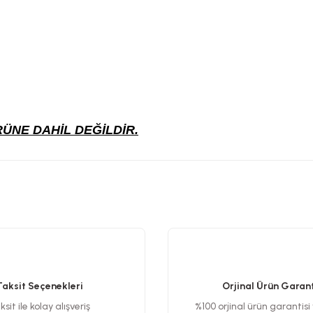
ÜNE DAHİL DEĞİLDİR.
etersiz gördüğünüz noktaları öneri formunu kullanarak tarafımıza iletebilirsiniz
Bu ürüne ilk yorumu siz yapın!
Yorum Yaz
Taksit Seçenekleri
Orjinal Ürün Garant
sit ile kolay alışveriş
%100 orjinal ürün garantisi