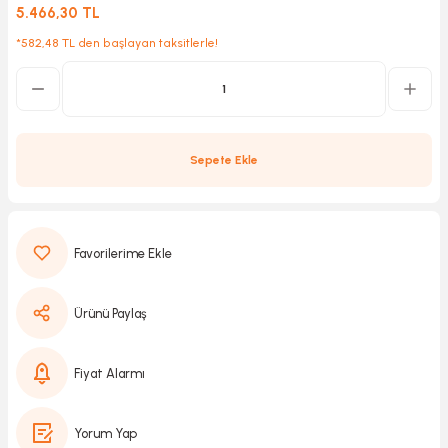
5.466,30 TL
*582,48 TL den başlayan taksitlerle!
Kırıcılar
sesuar
rı
Sepete Ekle
akma
Kesme
Ürünü Paylaş
Pompası
ü
Fiyat Alarmı
mizleme
 Scooter ve Bisiklet
Yorum Yap