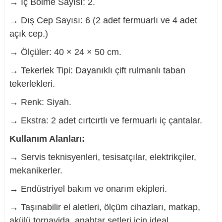
→ İç Bölme Sayısı: 2.
→ Dış Cep Sayısı: 6 (2 adet fermuarlı ve 4 adet
açık cep.)
→ Ölçüler: 40 × 24 × 50 cm.
nesi
→ Tekerlek Tipi: Dayanıklı çift rulmanlı taban
i
tekerlekleri.
→ Renk: Siyah.
esme
→ Ekstra: 2 adet cırtcırtlı ve fermuarlı iç çantalar.
p Ucu
Kullanım Alanları:
→ Servis teknisyenleri, tesisatçılar, elektrikçiler,
mekanikerler.
bancası ve Lehim Teli
→ Endüstriyel bakım ve onarım ekipleri.
→ Taşınabilir el aletleri, ölçüm cihazları, matkap,
akülü tornavida, anahtar setleri için ideal.