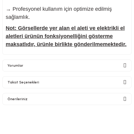
→ Profesyonel kullanım için optimize edilmiş
sağlamlık.
Not: Görsellerde yer alan el aleti ve elektrikli el
aletleri ürünün fonksiyonelliğini gösterme
maksatlıdır, ürünle birlikte gönderilmemektedir.
Yorumlar
Taksit Seçenekleri
Bu ürüne ilk yorumu siz yapın!
Önerileriniz
Yorum Yaz
Bu ürünün fiyat bilgisi, resim, ürün açıklamalarında ve diğer konularda
yetersiz gördüğünüz noktaları öneri formunu kullanarak tarafımıza
iletebilirsiniz.
Görüş ve önerileriniz için teşekkür ederiz.