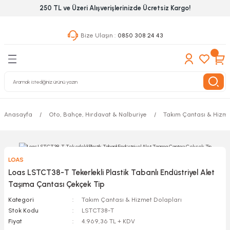
250 TL ve Üzeri Alışverişlerinizde Ücretsiz Kargo!
Geri Dön
Geri Dön
Geri Dön
Bize Ulaşın :
0850 308 24 43
ekanik El Aletleri
Hırdavat & Nalburiye
 Outdoor
 Yapıştıcı Grubu
leri
Anasayfa
Oto, Bahçe, Hırdavat & Nalburiye
Takım Çantası & Hizme
nleri
ılık Aletleri
LOAS
 Hizmet Dolapları
Loas LSTCT38-T Tekerlekli Plastik Tabanlı Endüstriyel Alet
Taşıma Çantası Çekçek Tip
nları
Kategori
Takım Çantası & Hizmet Dolapları
Stok Kodu
LSTCT38-T
 Aletleri
Fiyat
4.969,36 TL + KDV