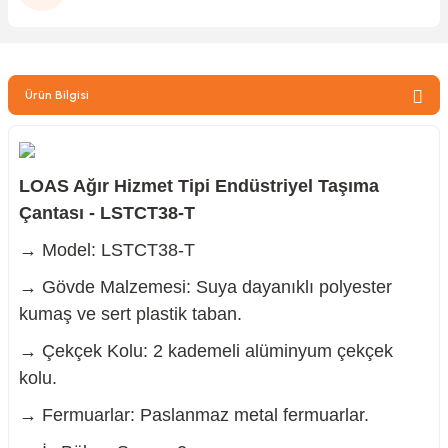
zler
Ürün Bilgisi
kinesi
LOAS Ağır Hizmet Tipi Endüstriyel Taşıma
Çantası - LSTCT38-T
→ Model: LSTCT38-T
ncaları
→ Gövde Malzemesi: Suya dayanıklı polyester
kumaş ve sert plastik taban.
→ Çekçek Kolu: 2 kademeli alüminyum çekçek
kolu.
→ Fermuarlar: Paslanmaz metal fermuarlar.