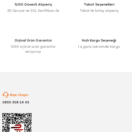
%100 Güvenli Alışveriş
Taksit Seçenekleri
3D Secure ve SSL Sertifikası ile
Taksit ile kolay alışveriş
Ürün resmi kalitesiz, bozuk veya görüntülenemiyor.
Ürün açıklamasında eksik bilgiler bulunuyor.
Ürün bilgilerinde hatalar bulunuyor.
Ürün fiyatı diğer sitelerden daha pahalı.
Orjinal Ürün Garantisi
Hızlı Kargo Seçeneği
Bu ürüne benzer farklı alternatifler olmalı.
%100 orjinal ürün garantisi
1 iş günü içerisinde kargo
veriyoruz
Gönder
Bize Ulaşın :
0850 308 24 43