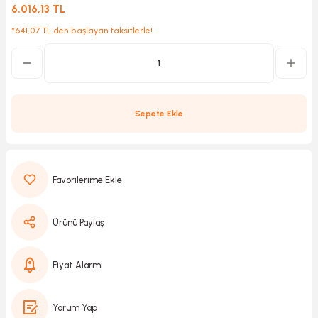
6.016,13 TL
*641,07 TL den başlayan taksitlerle!
Kırıcılar
sesuar
rı
Sepete Ekle
akma
Kesme
Ürünü Paylaş
Pompası
ü
Fiyat Alarmı
mizleme
 Scooter ve Bisiklet
Yorum Yap