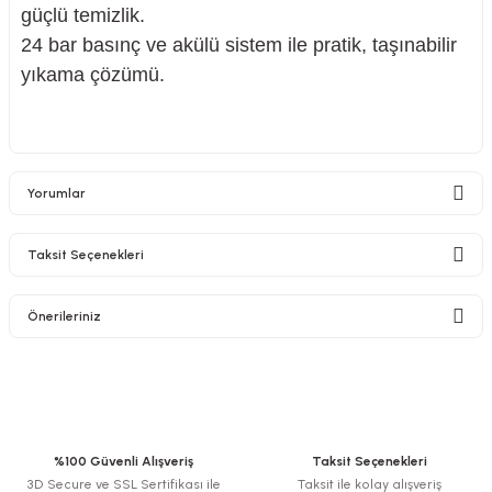
güçlü temizlik.
24 bar basınç ve akülü sistem ile pratik, taşınabilir
yıkama çözümü.
Yorumlar
Taksit Seçenekleri
Bu ürüne ilk yorumu siz yapın!
Önerileriniz
Yorum Yaz
Bu ürünün fiyat bilgisi, resim, ürün açıklamalarında ve diğer konularda
yetersiz gördüğünüz noktaları öneri formunu kullanarak tarafımıza
iletebilirsiniz.
Görüş ve önerileriniz için teşekkür ederiz.
%100 Güvenli Alışveriş
Taksit Seçenekleri
3D Secure ve SSL Sertifikası ile
Taksit ile kolay alışveriş
Ürün resmi kalitesiz, bozuk veya görüntülenemiyor.