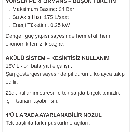
YÜKSEK PERFORMANS – DÜŞÜK TÜKETİM
→ Maksimum Basınç: 24 Bar
→ Su Akış Hızı: 175 L/saat
→ Enerji Tüketimi: 0.25 kW
Dengeli güç yapısı sayesinde hem etkili hem
ekonomik temizlik sağlar.
AKÜLÜ SİSTEM – KESİNTİSİZ KULLANIM
18V Li-ion batarya ile çalışır.
Şarj göstergesi sayesinde pil durumu kolayca takip
edilir.
21dk kullanım süresi ile tek şarjda birçok temizlik
işini tamamlayabilirsin.
4’Ü 1 ARADA AYARLANABİLİR NOZUL
Tek başlıkla farklı püskürtme açıları: