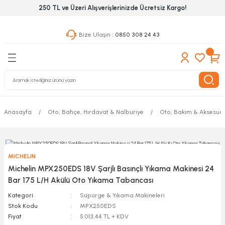
250 TL ve Üzeri Alışverişlerinizde Ücretsiz Kargo!
Geri Dön
Geri Dön
Geri Dön
Bize Ulaşın :
0850 308 24 43
ekanik El Aletleri
Hırdavat & Nalburiye
 Outdoor
 Yapıştıcı Grubu
leri
Anasayfa
Oto, Bahçe, Hırdavat & Nalburiye
Oto, Bakım & Aksesua
nleri
ılık Aletleri
MICHELIN
 Hizmet Dolapları
Michelin MPX250EDS 18V Şarjlı Basınçlı Yıkama Makinesi 24
Bar 175 L/H Akülü Oto Yıkama Tabancası
nları
Kategori
Süpürge & Yıkama Makineleri
Stok Kodu
MPX250EDS
 Aletleri
Fiyat
5.013,44 TL + KDV