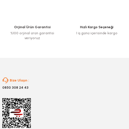
Ürün açıklamasında eksik bilgiler bulunuyor.
Ürün bilgilerinde hatalar bulunuyor.
Ürün fiyatı diğer sitelerden daha pahalı.
Orjinal Ürün Garantisi
Hızlı Kargo Seçeneği
Bu ürüne benzer farklı alternatifler olmalı.
%100 orjinal ürün garantisi
1 iş günü içerisinde kargo
veriyoruz
Gönder
Bize Ulaşın :
0850 308 24 43