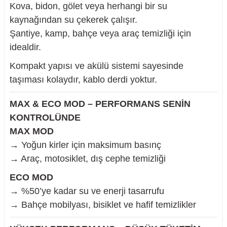
Kova, bidon, gölet veya herhangi bir su
kaynağından su çekerek çalışır.
Şantiye, kamp, bahçe veya araç temizliği için
idealdir.
nesi
Kompakt yapısı ve akülü sistemi sayesinde
taşıması kolaydır, kablo derdi yoktur.
i
MAX & ECO MOD – PERFORMANS SENİN
esme
KONTROLÜNDE
p Ucu
MAX MOD
→ Yoğun kirler için maksimum basınç
→ Araç, motosiklet, dış cephe temizliği
ECO MOD
bancası ve Lehim Teli
→ %50’ye kadar su ve enerji tasarrufu
→ Bahçe mobilyası, bisiklet ve hafif temizlikler