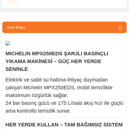
zler
Ürün Bilgisi
kinesi
MICHELIN MPX250EDS ŞARJLI BASINÇLI
YIKAMA MAKİNESİ – GÜÇ HER YERDE
SENİNLE
ncaları
Elektrik ve sabit su hattına ihtiyaç duymadan
çalışan Michelin MPX250EDS, mobil temizlikte
maksimum özgürlük sağlar.
24 bar basınç gücü ve 175 L/saat akış hızı ile güçlü
ama kontrollü temizlik sunar.
HER YERDE KULLAN – TAM BAĞIMSIZ SİSTEM