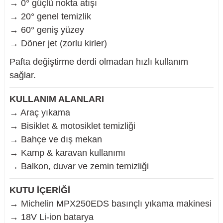
→ 0° güçlü nokta atışı
→ 20° genel temizlik
→ 60° geniş yüzey
→ Döner jet (zorlu kirler)
Pafta değiştirme derdi olmadan hızlı kullanım
sağlar.
KULLANIM ALANLARI
→ Araç yıkama
→ Bisiklet & motosiklet temizliği
→ Bahçe ve dış mekan
→ Kamp & karavan kullanımı
→ Balkon, duvar ve zemin temizliği
KUTU İÇERİĞİ
→ Michelin MPX250EDS basınçlı yıkama makinesi
→ 18V Li-ion batarya