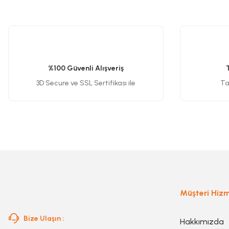
Bu ürünün fiyat bilgisi, resim, ürün açıklamalarında ve diğer konularda y
Görüş ve önerileriniz için teşekkür ederiz.
Somun Sıkma Makinesi
Ürün resmi kalitesiz, bozuk veya görüntülenemiyor.
Ürün açıklamasında eksik bilgiler bulunuyor.
Pafta
%100 Güvenli Alışveriş
Ürün bilgilerinde hatalar bulunuyor.
3D Secure ve SSL Sertifikası ile
Tak
Ürün fiyatı diğer sitelerden daha pahalı.
Karot Makinesi
Bu ürüne benzer farklı alternatifler olmalı.
Sıcak Hava Tabancaları
Karıştırıcılar
Müşteri Hizm
Polisaj Makinesi
Bize Ulaşın :
Hakkımızda