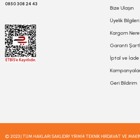
0850 308 24 43
Planya
Bize Ulaşın
Üyelik Bilgileri
Taş Motoru
Kargom Ner
Garanti Şartl
Torna Makinesi
İptal ve İade
Kanal Açma Makinesi
Kampanyala
Geri Bildirim
Üfleme Makinesi
Sac & Sünger Kesme
Matkap & Matkap Ucu
© 2023 | TÜM HAKLARI SAKLIDIR! YİRMİ4 TEKNİK HIRDAVAT VE MAK