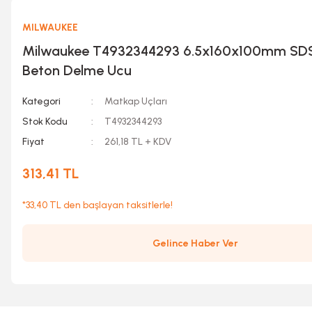
MILWAUKEE
Milwaukee T4932344293 6.5x160x100mm SDS
Beton Delme Ucu
Kategori
Matkap Uçları
Stok Kodu
T4932344293
Fiyat
261,18 TL + KDV
313,41 TL
*33,40 TL den başlayan taksitlerle!
Gelince Haber Ver