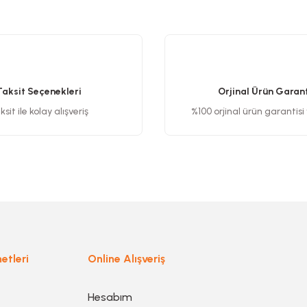
etersiz gördüğünüz noktaları öneri formunu kullanarak tarafımıza iletebilirsiniz
Bu ürüne ilk yorumu siz yapın!
Yorum Yaz
Taksit Seçenekleri
Orjinal Ürün Garant
sit ile kolay alışveriş
%100 orjinal ürün garantisi
Gönder
etleri
Online Alışveriş
Hesabım