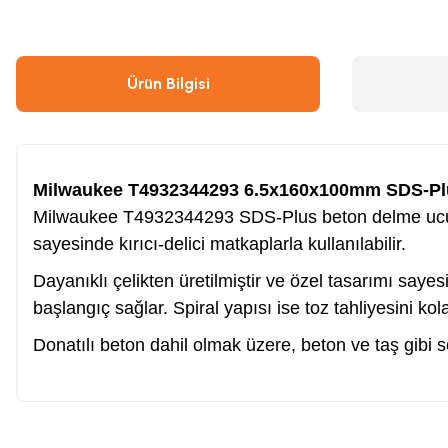
Çivi & Zımba Çakma
Boyalar
Ürün Bilgisi
Ahşap & Metal Kesme
Çırpı İpi
Boya Tabancası
Gres Tabancası/Pompası
Milwaukee T4932344293 6.5x160x100mm SDS-Pl
Milwaukee T4932344293 SDS-Plus beton delme ucu,
Hava Kompresörü
Kapı Hidroliği
sayesinde kırıcı-delici matkaplarla kullanılabilir.
Dayanıklı çelikten üretilmiştir ve özel tasarımı sa
Endüstriyel Temizleme
Oto, Motosiklet, Scooter ve Bisiklet
başlangıç sağlar. Spiral yapısı ise toz tahliyesini kola
Donatılı beton dahil olmak üzere, beton ve taş gibi se
Tilki Kuyruğu
Şaloma & Pürmüzler
Freze