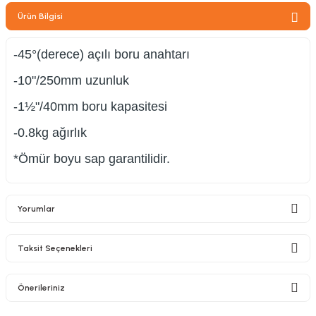
zler
Ürün Bilgisi
-45°(derece) açılı boru anahtarı
-10"/250mm uzunluk
kinesi
-1½"/40mm boru kapasitesi
-0.8kg ağırlık
*Ömür boyu sap garantilidir.
ncaları
Yorumlar
Taksit Seçenekleri
Bu ürüne ilk yorumu siz yapın!
Önerileriniz
Yorum Yaz