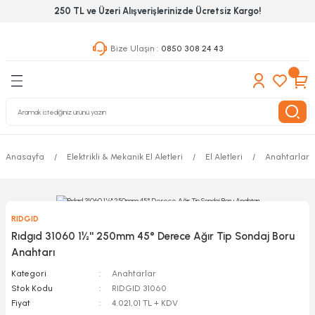
250 TL ve Üzeri Alışverişlerinizde Ücretsiz Kargo!
Geri Dön
Geri Dön
Geri Dön
Bize Ulaşın :
0850 308 24 43
ekanik El Aletleri
Hırdavat & Nalburiye
 Outdoor
 Yapıştıcı Grubu
leri
Anasayfa
Elektrikli & Mekanik El Aletleri
El Aletleri
Anahtarlar
nleri
ılık Aletleri
RIDGID
 Hizmet Dolapları
Rıdgıd 31060 1½'' 250mm 45° Derece Ağır Tip Sondaj Boru
Anahtarı
nları
Kategori
Anahtarlar
Stok Kodu
RIDGID 31060
 Aletleri
Fiyat
4.021,01 TL + KDV