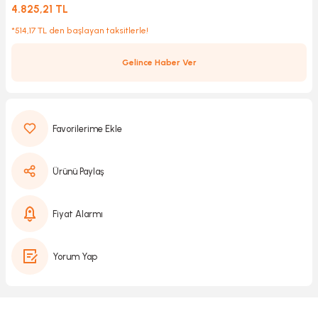
4.825,21 TL
*514,17 TL den başlayan taksitlerle!
Kırıcılar
sesuar
Gelince Haber Ver
rı
akma
Ürünü Paylaş
Kesme
Fiyat Alarmı
Pompası
Yorum Yap
ü
mizleme
 Scooter ve Bisiklet