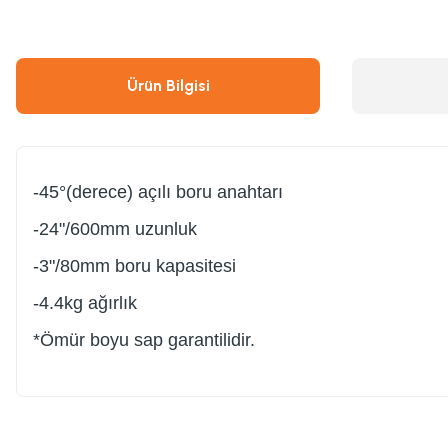
Çivi & Zımba Çakma
Boyalar
Ürün Bilgisi
Ahşap & Metal Kesme
Çırpı İpi
Boya Tabancası
Gres Tabancası/Pompası
-45°(derece) açılı boru anahtarı
-24"/600mm uzunluk
Hava Kompresörü
Kapı Hidroliği
-3"/80mm boru kapasitesi
-4.4kg ağırlık
Endüstriyel Temizleme
Oto, Motosiklet, Scooter ve Bisiklet
*Ömür boyu sap garantilidir.
Tilki Kuyruğu
Şaloma & Pürmüzler
Freze