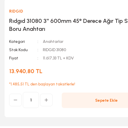
RIDGID
Rıdgıd 31080 3'' 600mm 45° Derece Ağır Tip 
Boru Anahtarı
Kategori
Anahtarlar
Stok Kodu
RIDGID 31080
Fiyat
11.617,33 TL + KDV
13.940,80 TL
*1.485,51 TL den başlayan taksitlerle!
Sepete Ekle