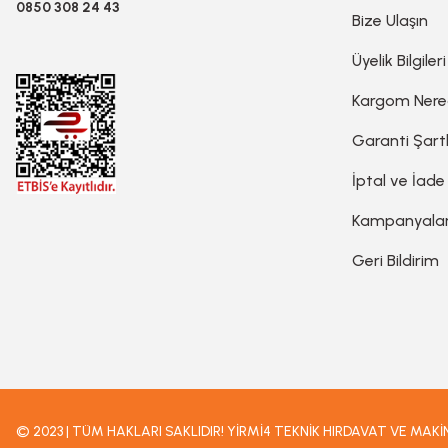
0850 308 24 43
Bize Ulaşın
Planya
Üyelik Bilgileri
Taş Motoru
Kargom Ner
Garanti Şartl
Torna Makinesi
İptal ve İade
Kampanyala
Kanal Açma Makinesi
Geri Bildirim
Üfleme Makinesi
Sac & Sünger Kesme
Matkap & Matkap Ucu
© 2023 | TÜM HAKLARI SAKLIDIR! YİRMİ4 TEKNİK HIRDAVAT VE MAK