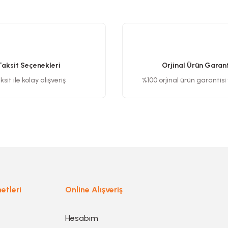
etersiz gördüğünüz noktaları öneri formunu kullanarak tarafımıza iletebilirsiniz
Bu ürüne ilk yorumu siz yapın!
Yorum Yaz
Taksit Seçenekleri
Orjinal Ürün Garant
sit ile kolay alışveriş
%100 orjinal ürün garantisi
Gönder
etleri
Online Alışveriş
Hesabım