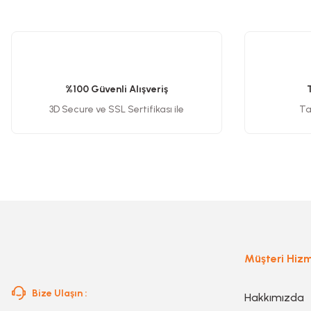
Bu ürünün fiyat bilgisi, resim, ürün açıklamalarında ve diğer konularda y
Görüş ve önerileriniz için teşekkür ederiz.
Somun Sıkma Makinesi
Ürün resmi kalitesiz, bozuk veya görüntülenemiyor.
Ürün açıklamasında eksik bilgiler bulunuyor.
Pafta
%100 Güvenli Alışveriş
Ürün bilgilerinde hatalar bulunuyor.
3D Secure ve SSL Sertifikası ile
Tak
Ürün fiyatı diğer sitelerden daha pahalı.
Karot Makinesi
Bu ürüne benzer farklı alternatifler olmalı.
Sıcak Hava Tabancaları
Karıştırıcılar
Müşteri Hizm
Polisaj Makinesi
Bize Ulaşın :
Hakkımızda