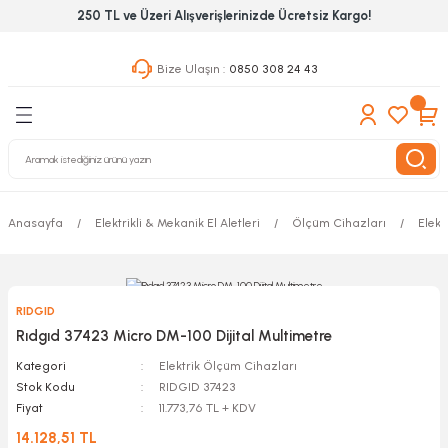
250 TL ve Üzeri Alışverişlerinizde Ücretsiz Kargo!
Geri Dön
Geri Dön
Geri Dön
Bize Ulaşın :
0850 308 24 43
ekanik El Aletleri
Hırdavat & Nalburiye
 Outdoor
 Yapıştıcı Grubu
leri
Anasayfa
Elektrikli & Mekanik El Aletleri
Ölçüm Cihazları
Elekt
nleri
ılık Aletleri
RIDGID
 Hizmet Dolapları
Rıdgıd 37423 Micro DM-100 Dijital Multimetre
Kategori
Elektrik Ölçüm Cihazları
nları
Stok Kodu
RIDGID 37423
Fiyat
11.773,76 TL + KDV
 Aletleri
14.128,51 TL