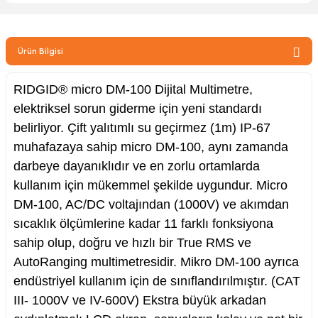
zler
Ürün Bilgisi
kinesi
RIDGID® micro DM-100 Dijital Multimetre,
elektriksel sorun giderme için yeni standardı
belirliyor.
Çift yalıtımlı su geçirmez (1m) IP-67
muhafazaya sahip micro DM-100, aynı zamanda
darbeye dayanıklıdır ve en zorlu ortamlarda
kullanım için mükemmel şekilde uygundur.
Micro
ncaları
DM-100, AC/DC voltajından (1000V) ve akımdan
sıcaklık ölçümlerine kadar 11 farklı fonksiyona
sahip olup, doğru ve hızlı bir True RMS ve
AutoRanging multimetresidir.
Mikro DM-100 ayrıca
endüstriyel kullanım için de sınıflandırılmıştır. (CAT
III- 1000V ve IV-600V)
Ekstra büyük arkadan