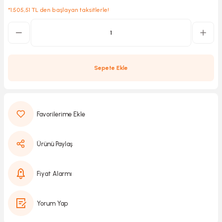
*1.505,51 TL den başlayan taksitlerle!
Kırıcılar
sesuar
rı
Sepete Ekle
akma
Kesme
Ürünü Paylaş
Pompası
Fiyat Alarmı
ü
Yorum Yap
mizleme
 Scooter ve Bisiklet