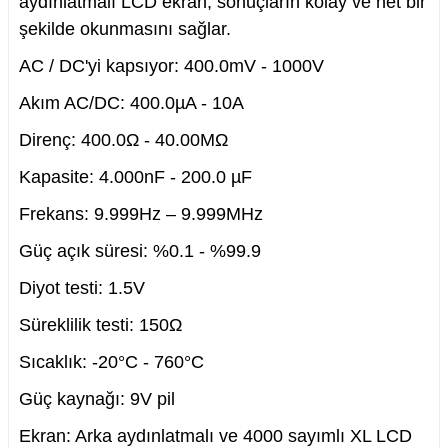
aydınlatmalı LCD ekran, sonuçların kolay ve net bir
şekilde okunmasını sağlar.
AC / DC'yi kapsıyor: 400.0mV - 1000V
Akım AC/DC: 400.0µA - 10A
nesi
Direnç: 400.0Ω - 40.00MΩ
i
Kapasite: 4.000nF - 200.0 µF
esme
Frekans: 9.999Hz – 9.999MHz
Güç açık süresi: %0.1 - %99.9
p Ucu
Diyot testi: 1.5V
Süreklilik testi: 150Ω
bancası ve Lehim Teli
Sıcaklık: -20°C - 760°C
Güç kaynağı: 9V pil
Ekran: Arka aydınlatmalı ve 4000 sayımlı XL LCD