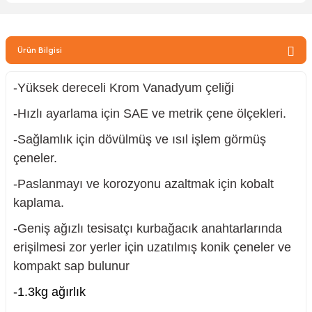
zler
Ürün Bilgisi
kinesi
-Yüksek dereceli Krom Vanadyum çeliği
-Hızlı ayarlama için SAE ve metrik çene ölçekleri.
-Sağlamlık için dövülmüş ve ısıl işlem görmüş
çeneler.
ncaları
-Paslanmayı ve korozyonu azaltmak için kobalt
kaplama.
-Geniş ağızlı tesisatçı kurbağacık anahtarlarında
erişilmesi zor yerler için uzatılmış konik çeneler ve
kompakt sap bulunur
-1.3kg ağırlık