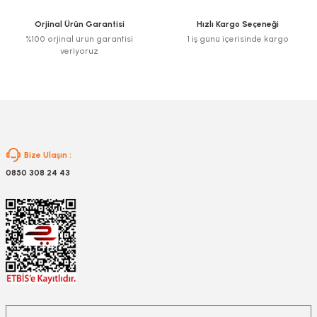
Ürün fiyatı diğer sitelerden daha pahalı.
Orjinal Ürün Garantisi
Hızlı Kargo Seçeneği
Bu ürüne benzer farklı alternatifler olmalı.
%100 orjinal ürün garantisi
1 iş günü içerisinde kargo
veriyoruz
Gönder
Bize Ulaşın :
0850 308 24 43