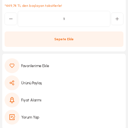
*449,74 TL den başlayan taksitlerle!
Kırıcılar
sesuar
rı
Sepete Ekle
akma
Kesme
Ürünü Paylaş
Pompası
Fiyat Alarmı
ü
Yorum Yap
mizleme
 Scooter ve Bisiklet