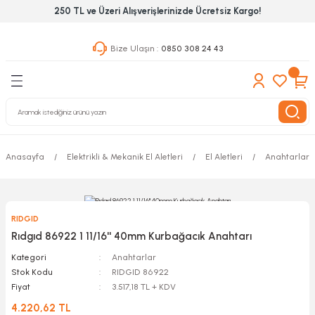
250 TL ve Üzeri Alışverişlerinizde Ücretsiz Kargo!
Geri Dön
Geri Dön
Geri Dön
Bize Ulaşın :
0850 308 24 43
ekanik El Aletleri
Hırdavat & Nalburiye
 Outdoor
 Yapıştıcı Grubu
leri
Anasayfa
Elektrikli & Mekanik El Aletleri
El Aletleri
Anahtarlar
nleri
ılık Aletleri
RIDGID
 Hizmet Dolapları
Rıdgıd 86922 1 11/16'' 40mm Kurbağacık Anahtarı
Kategori
Anahtarlar
nları
Stok Kodu
RIDGID 86922
Fiyat
3.517,18 TL + KDV
 Aletleri
4.220,62 TL