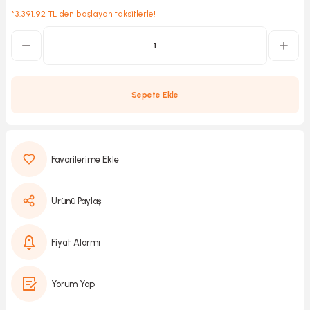
*3.391,92 TL den başlayan taksitlerle!
Kırıcılar
sesuar
rı
Sepete Ekle
akma
Kesme
Ürünü Paylaş
Pompası
Fiyat Alarmı
ü
Yorum Yap
mizleme
 Scooter ve Bisiklet