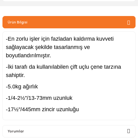
zler
Ürün Bilgisi
kinesi
-En zorlu işler için fazladan kaldırma kuvveti
sağlayacak şekilde tasarlanmış ve
boyutlandırılmıştır.
-İki tarafı da kullanılabilen çift uçlu çene tarzına
sahiptir.
ncaları
-5.0kg ağırlık
-1/4-2½''/13-73mm uzunluk
-17½''/445mm zincir uzunluğu
Yorumlar