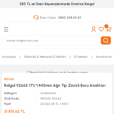
250 TL ve Üzeri Alışverişlerinizde Ücretsiz Kargo!
Geri Dön
Geri Dön
Geri Dön
Bize Ulaşın :
0850 308 24 43
ekanik El Aletleri
Hırdavat & Nalburiye
 Outdoor
 Yapıştıcı Grubu
leri
Anasayfa
Elektrikli & Mekanik El Aletleri
El Aletleri
Anahtarlar
nleri
ılık Aletleri
RIDGID
 Hizmet Dolapları
Rıdgıd 92665 17½''/445mm Ağır Tip Zincirli Boru Anahtarı
Kategori
Anahtarlar
nları
Stok Kodu
RIDGID 92665
Fiyat
26.526,35 TL + KDV
 Aletleri
31.831,62 TL