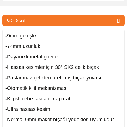
zler
Ürün Bilgisi
kinesi
-9
mm genişlik
-74mm uzunluk
-Dayanıklı metal gövde
-Hassas kesimler için 30° SK2 çelik bıçak
ncaları
-Paslanmaz çelikten üretilmiş bıçak yuvası
-Otomatik kilit mekanizması
-Klipsli cebe takılabilir aparat
-Ultra hassas kesim
-Normal 9mm maket bıçağı yedekleri uyumludur.