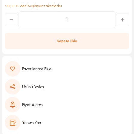
*33,31 TL den başlayan taksitlerle!
Kırıcılar
sesuar
rı
Sepete Ekle
akma
Kesme
Ürünü Paylaş
Pompası
Fiyat Alarmı
ü
Yorum Yap
mizleme
 Scooter ve Bisiklet