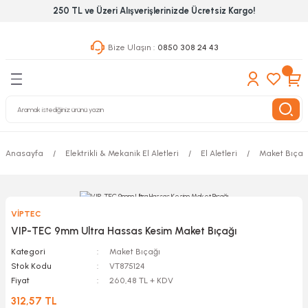
250 TL ve Üzeri Alışverişlerinizde Ücretsiz Kargo!
Geri Dön
Geri Dön
Geri Dön
Bize Ulaşın :
0850 308 24 43
ekanik El Aletleri
Hırdavat & Nalburiye
 Outdoor
 Yapıştıcı Grubu
leri
Anasayfa
Elektrikli & Mekanik El Aletleri
El Aletleri
Maket Bıçağ
nleri
ılık Aletleri
VİPTEC
 Hizmet Dolapları
VIP-TEC 9mm Ultra Hassas Kesim Maket Bıçağı
Kategori
Maket Bıçağı
nları
Stok Kodu
VT875124
Fiyat
260,48 TL + KDV
 Aletleri
312,57 TL