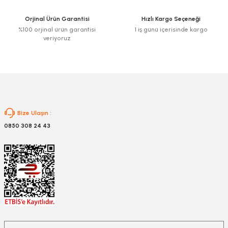
Ürün fiyatı diğer sitelerden daha pahalı.
Orjinal Ürün Garantisi
Hızlı Kargo Seçeneği
Bu ürüne benzer farklı alternatifler olmalı.
%100 orjinal ürün garantisi
1 iş günü içerisinde kargo
veriyoruz
Gönder
Bize Ulaşın :
0850 308 24 43