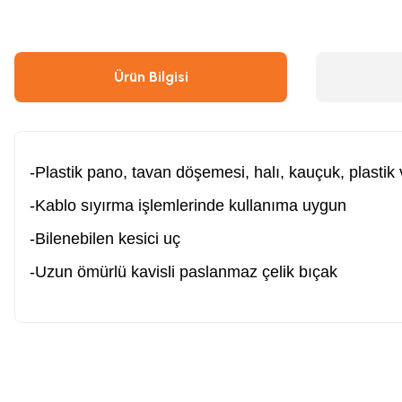
Çivi & Zımba Çakma
Boyalar
Ürün Bilgisi
Ahşap & Metal Kesme
Çırpı İpi
Boya Tabancası
Gres Tabancası/Pompası
-Plastik pano, tavan döşemesi, halı, kauçuk, plastik 
-Kablo sıyırma işlemlerinde kullanıma uygun
Hava Kompresörü
Kapı Hidroliği
-Bilenebilen kesici uç
-Uzun ömürlü kavisli paslanmaz çelik bıçak
Endüstriyel Temizleme
Oto, Motosiklet, Scooter ve Bisiklet
Tilki Kuyruğu
Şaloma & Pürmüzler
Bu ürünün fiyat bilgisi, resim, ürün açıklamalarında ve diğer konularda y
Freze