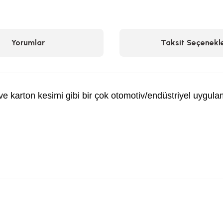
Yorumlar
Taksit Seçenekle
ve karton kesimi gibi bir çok otomotiv/endüstriyel uygulam
etersiz gördüğünüz noktaları öneri formunu kullanarak tarafımıza iletebilirsiniz