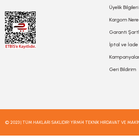
Planya
Üyelik Bilgileri
Kargom Ner
Taş Motoru
Garanti Şartl
İptal ve İade
Torna Makinesi
Kampanyala
Geri Bildirim
Kanal Açma Makinesi
Üfleme Makinesi
Sac & Sünger Kesme
© 2023 | TÜM HAKLARI SAKLIDIR! YİRMİ4 TEKNİK HIRDAVAT VE MAK
Matkap & Matkap Ucu