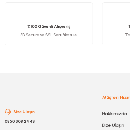
Görüş ve önerileriniz için teşekkür ederiz.
Ürün resmi kalitesiz, bozuk veya görüntülenemiyor.
Somun Sıkma Makinesi
Ürün açıklamasında eksik bilgiler bulunuyor.
%100 Güvenli Alışveriş
Ürün bilgilerinde hatalar bulunuyor.
3D Secure ve SSL Sertifikası ile
Tak
Pafta
Ürün fiyatı diğer sitelerden daha pahalı.
Bu ürüne benzer farklı alternatifler olmalı.
Karot Makinesi
Sıcak Hava Tabancaları
Karıştırıcılar
Müşteri Hizm
Bize Ulaşın :
Hakkımızda
Polisaj Makinesi
0850 308 24 43
Bize Ulaşın