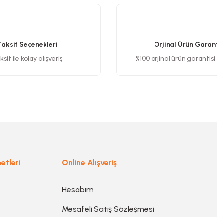
Bu ürüne ilk yorumu siz yapın!
Yorum Yaz
Taksit Seçenekleri
Orjinal Ürün Garant
sit ile kolay alışveriş
%100 orjinal ürün garantisi
Gönder
etleri
Online Alışveriş
Hesabım
Mesafeli Satış Sözleşmesi