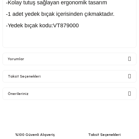
-Kolay tutuş sağlayan ergonomik tasarım
-1 adet yedek bıçak içerisinden çıkmaktadır.
-Yedek bıçak kodu:VT879000
nesi
i
Yorumlar
esme
Taksit Seçenekleri
p Ucu
Bu ürüne ilk yorumu siz yapın!
Önerileriniz
Yorum Yaz
bancası ve Lehim Teli
Bu ürünün fiyat bilgisi, resim, ürün açıklamalarında ve diğer konularda
yetersiz gördüğünüz noktaları öneri formunu kullanarak tarafımıza
iletebilirsiniz.
Görüş ve önerileriniz için teşekkür ederiz.
%100 Güvenli Alışveriş
Taksit Seçenekleri