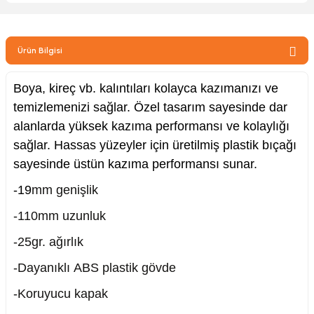
zler
Ürün Bilgisi
kinesi
Boya, kireç vb. kalıntıları kolayca kazımanızı ve
temizlemenizi sağlar. Özel tasarım sayesinde dar
alanlarda yüksek kazıma performansı ve kolaylığı
sağlar. Hassas yüzeyler için üretilmiş plastik bıçağı
sayesinde üstün kazıma performansı sunar.
ncaları
-19
mm genişlik
-110mm uzunluk
-25gr. ağırlık
-Dayanıklı ABS plastik gövde
-Koruyucu kapak