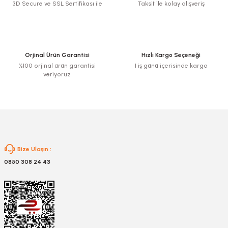
3D Secure ve SSL Sertifikası ile
Taksit ile kolay alışveriş
Ürün resmi kalitesiz, bozuk veya görüntülenemiyor.
Ürün açıklamasında eksik bilgiler bulunuyor.
Ürün bilgilerinde hatalar bulunuyor.
Ürün fiyatı diğer sitelerden daha pahalı.
Orjinal Ürün Garantisi
Hızlı Kargo Seçeneği
Bu ürüne benzer farklı alternatifler olmalı.
%100 orjinal ürün garantisi
1 iş günü içerisinde kargo
veriyoruz
Gönder
Bize Ulaşın :
0850 308 24 43