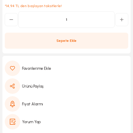
*14,94 TL den başlayan taksitlerle!
Kırıcılar
sesuar
rı
Sepete Ekle
akma
Kesme
Ürünü Paylaş
Pompası
Fiyat Alarmı
ü
Yorum Yap
mizleme
 Scooter ve Bisiklet