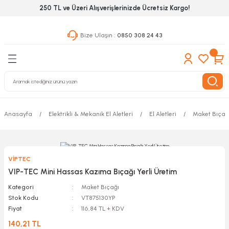
250 TL ve Üzeri Alışverişlerinizde Ücretsiz Kargo!
Geri Dön
Geri Dön
Geri Dön
Bize Ulaşın :
0850 308 24 43
ekanik El Aletleri
Hırdavat & Nalburiye
 Outdoor
 Yapıştıcı Grubu
leri
Anasayfa
Elektrikli & Mekanik El Aletleri
El Aletleri
Maket Bıçağ
nleri
ılık Aletleri
VİPTEC
 Hizmet Dolapları
VIP-TEC Mini Hassas Kazıma Bıçağı Yerli Üretim
Kategori
Maket Bıçağı
nları
Stok Kodu
VT875130YP
Fiyat
116,84 TL + KDV
 Aletleri
140,21 TL