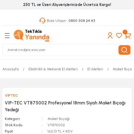
250 TL ve Üzeri Alışverişlerinizde Ücretsiz Kargo!
Geri Dön
Geri Dön
Geri Dön
Bize Ulaşın :
0850 308 24 43
ekanik El Aletleri
Hırdavat & Nalburiye
 Outdoor
 Yapıştıcı Grubu
leri
nleri
Anasayfa
Elektrikli & Mekanik El Aletleri
El Aletleri
Maket Bıçağ
ılık Aletleri
VİPTEC
 Hizmet Dolapları
VIP-TEC VT875002 Profesyonel 18mm Siyah Maket Bıçağı
Yedeği
nları
Kategori
Maket Bıçağı
Stok Kodu
VT875002
 Aletleri
Fiyat
162,13 TL + KDV