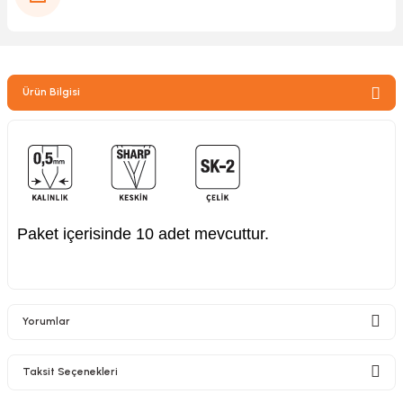
zler
Ürün Bilgisi
kinesi
Paket içerisinde 10 adet mevcuttur.
ncaları
Yorumlar
Taksit Seçenekleri
Bu ürüne ilk yorumu siz yapın!