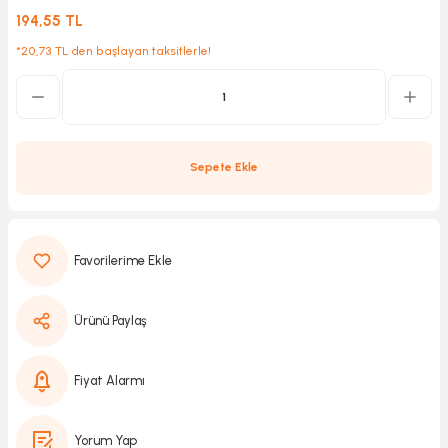
194,55 TL
*20,73 TL den başlayan taksitlerle!
Kırıcılar
sesuar
rı
Sepete Ekle
akma
Kesme
Pompası
Ürünü Paylaş
ü
Fiyat Alarmı
mizleme
 Scooter ve Bisiklet
Yorum Yap