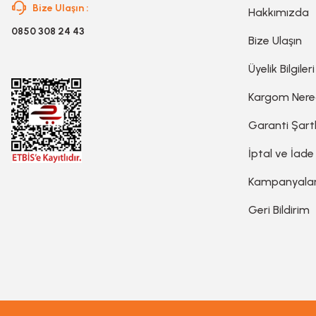
Bize Ulaşın :
Hakkımızda
Planya
0850 308 24 43
Bize Ulaşın
Taş Motoru
Üyelik Bilgileri
Kargom Ner
Torna Makinesi
Garanti Şartl
İptal ve İade
Kanal Açma Makinesi
Kampanyala
Üfleme Makinesi
Geri Bildirim
Sac & Sünger Kesme
Matkap & Matkap Ucu