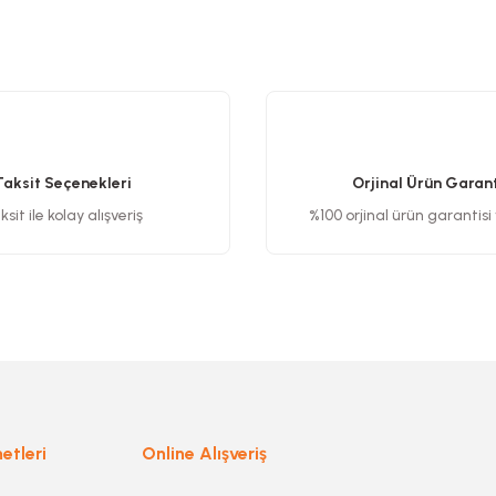
etersiz gördüğünüz noktaları öneri formunu kullanarak tarafımıza iletebilirsiniz
Bu ürüne ilk yorumu siz yapın!
Yorum Yaz
Taksit Seçenekleri
Orjinal Ürün Garant
sit ile kolay alışveriş
%100 orjinal ürün garantisi
Gönder
etleri
Online Alışveriş