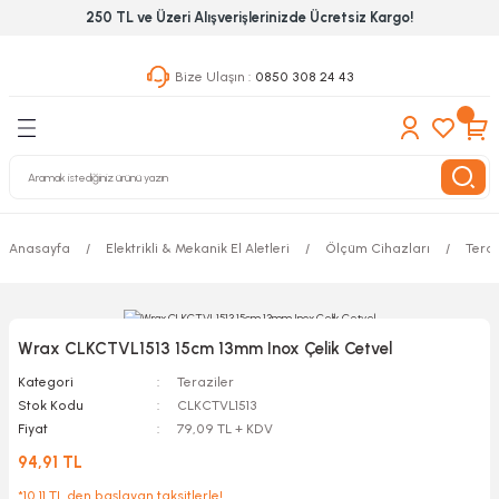
250 TL ve Üzeri Alışverişlerinizde Ücretsiz Kargo!
Geri Dön
Geri Dön
Geri Dön
Bize Ulaşın :
0850 308 24 43
ekanik El Aletleri
Hırdavat & Nalburiye
 Outdoor
 Yapıştıcı Grubu
leri
Anasayfa
Elektrikli & Mekanik El Aletleri
Ölçüm Cihazları
Teraz
nleri
ılık Aletleri
Wrax CLKCTVL1513 15cm 13mm Inox Çelik Cetvel
 Hizmet Dolapları
Kategori
Teraziler
Stok Kodu
CLKCTVL1513
nları
Fiyat
79,09 TL + KDV
94,91 TL
 Aletleri
*10,11 TL den başlayan taksitlerle!