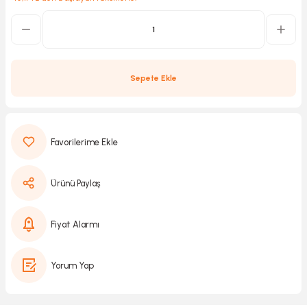
Kırıcılar
sesuar
Sepete Ekle
rı
akma
Ürünü Paylaş
Kesme
Pompası
Fiyat Alarmı
ü
Yorum Yap
mizleme
 Scooter ve Bisiklet