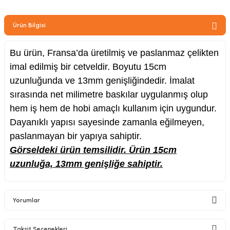
zler
Ürün Bilgisi
Bu ürün, Fransa’da üretilmiş ve paslanmaz çelikten
kinesi
imal edilmiş bir cetveldir. Boyutu 15cm
uzunluğunda ve 13mm genişliğindedir. İmalat
sırasında net milimetre baskılar uygulanmış olup
hem iş hem de hobi amaçlı kullanım için uygundur.
Dayanıklı yapısı sayesinde zamanla eğilmeyen,
ncaları
paslanmayan bir yapıya sahiptir.
Görseldeki ürün temsilidir. Ürün 15cm
uzunluğa, 13mm genişliğe sahiptir.
Yorumlar
Taksit Seçenekleri