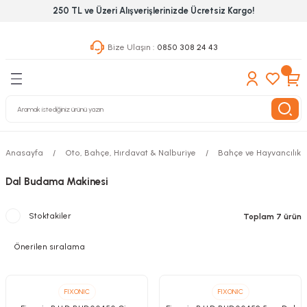
250 TL ve Üzeri Alışverişlerinizde Ücretsiz Kargo!
Geri Dön
Geri Dön
Geri Dön
Bize Ulaşın :
0850 308 24 43
ekanik El Aletleri
Hırdavat & Nalburiye
 Outdoor
 Yapıştıcı Grubu
leri
Anasayfa
Oto, Bahçe, Hırdavat & Nalburiye
Bahçe ve Hayvancılık A
nleri
Dal Budama Makinesi
ılık Aletleri
Stoktakiler
Toplam 7 ürün
 Hizmet Dolapları
nları
 Aletleri
FIXONIC
FIXONIC