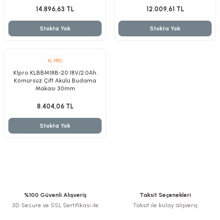
zler
14.896,63 TL
12.009,61 TL
Stokta Yok
Stokta Yok
kinesi
KL PRO
Klpro KLBBM18B-20 18V/2.0Ah.
Kömürsüz Çift Akülü Budama
Makası 30mm
8.404,06 TL
Stokta Yok
ncaları
%100 Güvenli Alışveriş
Taksit Seçenekleri
3D Secure ve SSL Sertifikası ile
Taksit ile kolay alışveriş