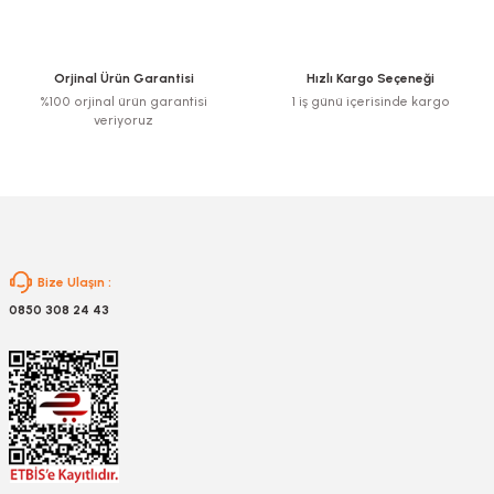
Orjinal Ürün Garantisi
Hızlı Kargo Seçeneği
%100 orjinal ürün garantisi
1 iş günü içerisinde kargo
nesi
veriyoruz
i
esme
p Ucu
Bize Ulaşın :
0850 308 24 43
bancası ve Lehim Teli