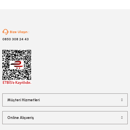
zler
Bize Ulaşın :
kinesi
0850 308 24 43
ncaları
Müşteri Hizmetleri
Online Alışveriş