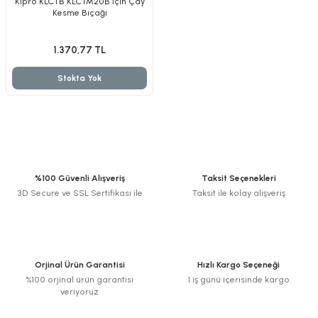
Klpro KLCTB KLCTM20B İçin Çay
Kesme Bıçağı
1.370,77 TL
Kırıcılar
sesuar
Stokta Yok
rı
akma
%100 Güvenli Alışveriş
Taksit Seçenekleri
Kesme
3D Secure ve SSL Sertifikası ile
Taksit ile kolay alışveriş
Pompası
ü
Orjinal Ürün Garantisi
Hızlı Kargo Seçeneği
%100 orjinal ürün garantisi
1 iş günü içerisinde kargo
veriyoruz
mizleme
 Scooter ve Bisiklet