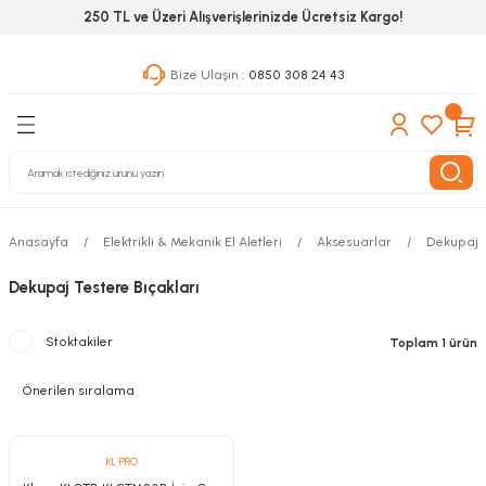
250 TL ve Üzeri Alışverişlerinizde Ücretsiz Kargo!
Geri Dön
Geri Dön
Geri Dön
Bize Ulaşın :
0850 308 24 43
ekanik El Aletleri
Hırdavat & Nalburiye
 Outdoor
 Yapıştıcı Grubu
leri
Anasayfa
Elektrikli & Mekanik El Aletleri
Aksesuarlar
Dekupaj T
nleri
Dekupaj Testere Bıçakları
ılık Aletleri
Stoktakiler
Toplam 1 ürün
 Hizmet Dolapları
nları
 Aletleri
KL PRO