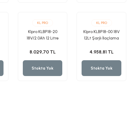
KL PRO
KL PRO
Klpro KLBP18-20
Klpro KLBP18-00 18V
18V/2.0Ah 12 Litre
12Lt Şarjlı İlaçlama
Çift Akülü Şarjlı
Pompası Aküsüz Solo
ı
İlaçlama Pompası
Tek Makine Sırt Tipi
8.029,70 TL
4.958,81 TL
Sırt Tipi
Stokta Yok
Stokta Yok