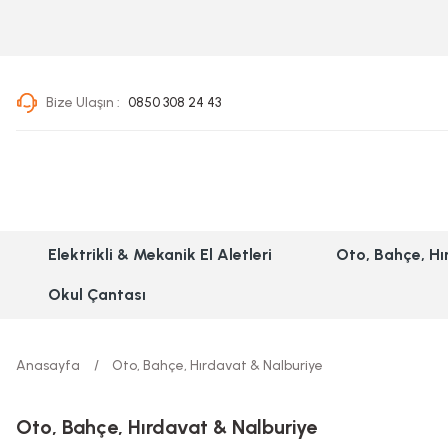
Geri Dön
Geri Dön
Geri Dön
Bize Ulaşın :
0850 308 24 43
Elektrikli & Mekanik El Aletleri
Oto, Bahçe, Hırdavat & Nalburiye
Kampçılık & Outdoor
Aksesuarlar
Silikon & Köpük & Yapıştıcı Grubu
Kamp Ürünleri
Akülü El Aletleri
İş Güvenliği Ürünleri
Elektrikli & Mekanik El Aletleri
Oto, Bahçe, Hı
Okul Çantası
Ölçüm Cihazları
Genel Bakım Ürünleri
Anasayfa
Oto, Bahçe, Hırdavat & Nalburiye
El Aletleri
Bahçe ve Hayvancılık Aletleri
Oto, Bahçe, Hırdavat & Nalburiye