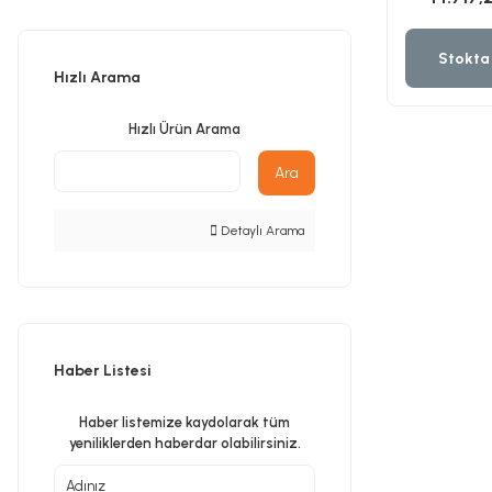
Planya
Stokta
Hızlı Arama
Taş Motoru
Hızlı Ürün Arama
Torna Makinesi
Ara
Detaylı Arama
Kanal Açma Makinesi
Üfleme Makinesi
Haber Listesi
Sac & Sünger Kesme
Haber listemize kaydolarak tüm
yeniliklerden haberdar olabilirsiniz.
Matkap & Matkap Ucu