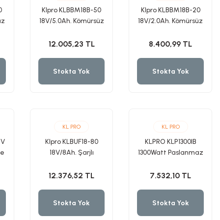
0
Klpro KLBBM18B-50
Klpro KLBBM18B-20
üz
18V/5.0Ah. Kömürsüz
18V/2.0Ah. Kömürsüz
a
Çift Akülü Budama
Çift Akülü Budama
Makası 30mm
Makası 30mm
12.005,23 TL
8.400,99 TL
Stokta Yok
Stokta Yok
KL PRO
KL PRO
8V
Klpro KLBUF18-80
KLPRO KLP1300IB
me
18V/8Ah. Şarjlı
1300Watt Paslanmaz
Yaprak Üfleme
Bahçe Pompası
Makinesi
12.376,52 TL
7.532,10 TL
Stokta Yok
Stokta Yok