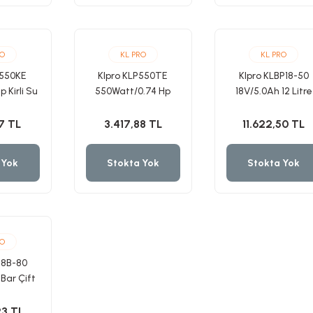
RO
KL PRO
KL PRO
P550KE
Klpro KLP550TE
Klpro KLBP18-50
 Kirli Su
550Watt/0.74 Hp
18V/5.0Ah 12 Litre
Pompa
Temiz Su Dalgıç
Çift Akülü Şarjlı
Pompa
İlaçlama Pompas
7 TL
3.417,88 TL
11.622,50 TL
Sırt Tipi
 Yok
Stokta Yok
Stokta Yok
RO
18B-80
Bar Çift
ı Yıkama
esi
23 TL