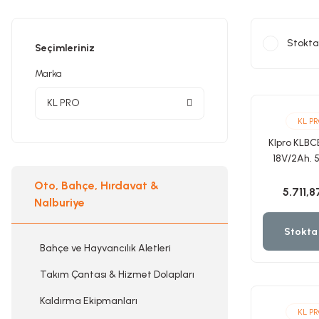
Testereler
Takım Çantası & Hizmet Dolapları
Stokta
Seçimleriniz
Taşlamalar
Kaldırma Ekipmanları
Marka
Havalı Aletler
Seramik & Sıvacı Aletleri
KL PRO
KL P
Klpro KLBC
Hobi Ürünleri
Diğer
18V/2Ah.
Şarjlı Uz
Oto, Bahçe, Hırdavat &
Budama M
5.711,8
Kırıcı Deliciler & Kırıcılar
Oto, Bakım & Aksesuar
Nalburiye
Stokta
Kaynak Makinası
Banyo Aksesuarları
Bahçe ve Hayvancılık Aletleri
Takım Çantası & Hizmet Dolapları
Zımpara
Dedektörler
Kaldırma Ekipmanları
KL P