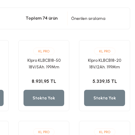
Toplam 74 ürün
KL PRO
KL PRO
Klpro KLBCB18-50
Klpro KLBCB18-20
18V/5Ah. 199Mm
18V/2Ah. 199Mm
a
Şarjlı Çit Budama
Şarjlı Çit Budama
Makinesi
Makinesi
8.931,95 TL
5.339,15 TL
Stokta Yok
Stokta Yok
KL PRO
KL PRO