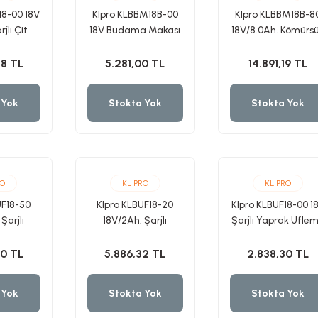
18-00 18V
Klpro KLBBM18B-00
Klpro KLBBM18B-8
jlı Çit
18V Budama Makası
18V/8.0Ah. Kömürs
ma
Aküsüz/Solo Tek
Çift Akülü Budam
lo Tek
Makine
Makası 30mm
78 TL
5.281,00 TL
14.891,19 TL
ne
 Yok
Stokta Yok
Stokta Yok
RO
KL PRO
KL PRO
UF18-50
Klpro KLBUF18-20
Klpro KLBUF18-00 1
Şarjlı
18V/2Ah. Şarjlı
Şarjlı Yaprak Üfle
fleme
Yaprak Üfleme
Aküsüz/Solo Tek
esi
Makinesi
Makine
00 TL
5.886,32 TL
2.838,30 TL
 Yok
Stokta Yok
Stokta Yok