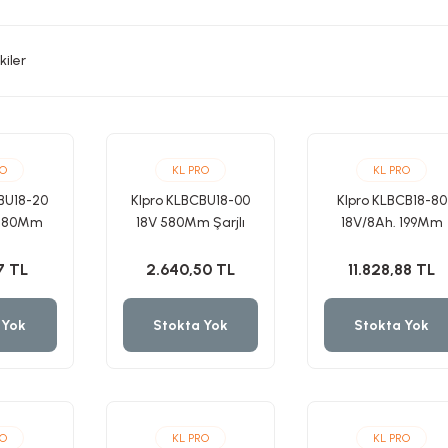
kiler
RO
KL PRO
KL PRO
BU18-20
Klpro KLBCBU18-00
Klpro KLBCB18-80
 580Mm
18V 580Mm Şarjlı
18V/8Ah. 199Mm
un Çit
Uzun Çit Budama
Şarjlı Çit Budam
akinesi
Aküsüz/Solo Tek
Makinesi
7 TL
2.640,50 TL
11.828,88 TL
Makine
 Yok
Stokta Yok
Stokta Yok
RO
KL PRO
KL PRO