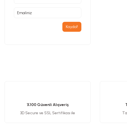
Gravür Setleri
Kaydol!
Havya, Lehim Tabancası ve Lehim Teli
%100 Güvenli Alışveriş
3D Secure ve SSL Sertifikası ile
Tak