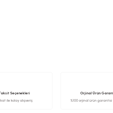
Taksit Seçenekleri
Orjinal Ürün Garant
sit ile kolay alışveriş
%100 orjinal ürün garantisi