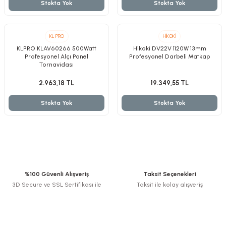
Stokta Yok
Stokta Yok
KL PRO
HİKOKİ
KLPRO KLAV60266 500Watt
Hikoki DV22V 1120W 13mm
nesi
Profesyonel Alçı Panel
Profesyonel Darbeli Matkap
Tornavidası
i
2.963,18 TL
19.349,55 TL
Stokta Yok
Stokta Yok
esme
p Ucu
%100 Güvenli Alışveriş
Taksit Seçenekleri
bancası ve Lehim Teli
3D Secure ve SSL Sertifikası ile
Taksit ile kolay alışveriş