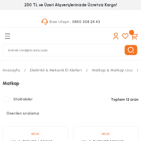
250 TL ve Üzeri Alışverişlerinizde Ücretsiz Kargo!
Geri Dön
Geri Dön
Geri Dön
Bize Ulaşın :
0850 308 24 43
ekanik El Aletleri
Hırdavat & Nalburiye
 Outdoor
 Yapıştıcı Grubu
leri
Anasayfa
Elektrikli & Mekanik El Aletleri
Matkap & Matkap Ucu
nleri
Matkap
ılık Aletleri
Stoktakiler
Toplam 12 ürün
 Hizmet Dolapları
nları
 Aletleri
HİKOKİ
HİKOKİ