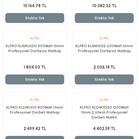
zler
15.164,78 TL
10.382,32 TL
Stokta Yok
Stokta Yok
kinesi
KL PRO
KL PRO
KLPRO KLNM61210 500Watt 10mm
KLPRO KLNM1002 600Watt 10mm
Profesyonel Darbesiz Matkap
Profesyonel Darbesiz Matkap
1.804,03 TL
2.036,14 TL
Stokta Yok
Stokta Yok
ncaları
KL PRO
KL PRO
KLPRO KLDM1305 800Watt 13mm
KLPRO KLDM71220 1200Watt
Profesyonel Darbeli Matkap
13mm 2 Vitesli Profesyonel
Darbeli Matka
2.499,42 TL
4.402,59 TL