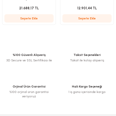
21.688,17 TL
12.901,44 TL
Sepete Ekle
Sepete Ekle
Kırıcılar
sesuar
rı
%100 Güvenli Alışveriş
Taksit Seçenekleri
akma
3D Secure ve SSL Sertifikası ile
Taksit ile kolay alışveriş
Kesme
Pompası
Orjinal Ürün Garantisi
Hızlı Kargo Seçeneği
%100 orjinal ürün garantisi
1 iş günü içerisinde kargo
ü
veriyoruz
mizleme
 Scooter ve Bisiklet