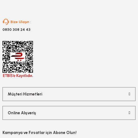
zler
Bize Ulaşın :
0850 308 24 43
kinesi
ncaları
Müşteri Hizmetleri
Online Alışveriş
Kampanya ve Fırsatlar için Abone Olun!