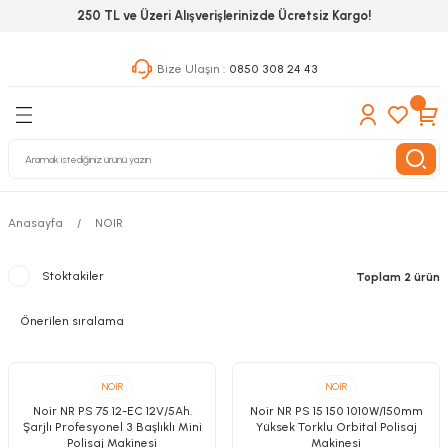
250 TL ve Üzeri Alışverişlerinizde Ücretsiz Kargo!
Geri Dön
Geri Dön
Geri Dön
Bize Ulaşın :
0850 308 24 43
ekanik El Aletleri
Hırdavat & Nalburiye
 Outdoor
 Yapıştıcı Grubu
leri
Anasayfa
NOIR
nleri
ılık Aletleri
Stoktakiler
Toplam 2 ürün
 Hizmet Dolapları
nları
NOIR
NOIR
Noir NR PS 75 12-EC 12V/5Ah.
Noir NR PS 15 150 1010W/150mm
 Aletleri
Şarjlı Profesyonel 3 Başlıklı Mini
Yüksek Torklu Orbital Polisaj
Polisaj Makinesi
Makinesi