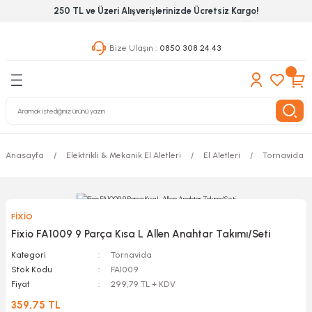
250 TL ve Üzeri Alışverişlerinizde Ücretsiz Kargo!
Geri Dön
Geri Dön
Geri Dön
Bize Ulaşın :
0850 308 24 43
ekanik El Aletleri
Hırdavat & Nalburiye
 Outdoor
 Yapıştıcı Grubu
leri
Anasayfa
Elektrikli & Mekanik El Aletleri
El Aletleri
Tornavida
nleri
ılık Aletleri
FİXİO
 Hizmet Dolapları
Fixio FA1009 9 Parça Kısa L Allen Anahtar Takımı/Seti
Kategori
Tornavida
nları
Stok Kodu
FA1009
Fiyat
299,79 TL + KDV
 Aletleri
359,75 TL