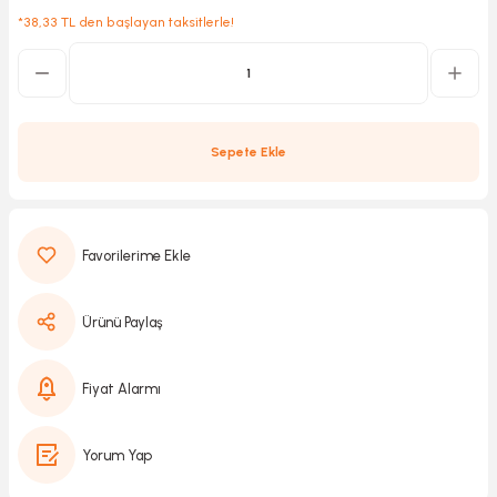
*38,33 TL den başlayan taksitlerle!
Kırıcılar
sesuar
rı
Sepete Ekle
akma
Kesme
Ürünü Paylaş
Pompası
Fiyat Alarmı
ü
Yorum Yap
mizleme
 Scooter ve Bisiklet