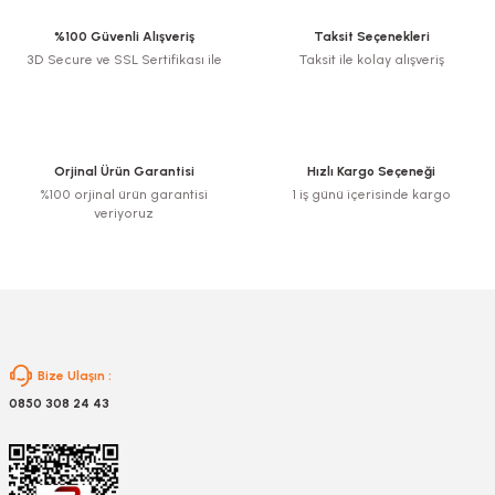
Görüş ve önerileriniz için teşekkür ederiz.
%100 Güvenli Alışveriş
Taksit Seçenekleri
3D Secure ve SSL Sertifikası ile
Taksit ile kolay alışveriş
Ürün resmi kalitesiz, bozuk veya görüntülenemiyor.
Ürün açıklamasında eksik bilgiler bulunuyor.
Ürün bilgilerinde hatalar bulunuyor.
Ürün fiyatı diğer sitelerden daha pahalı.
Orjinal Ürün Garantisi
Hızlı Kargo Seçeneği
Bu ürüne benzer farklı alternatifler olmalı.
%100 orjinal ürün garantisi
1 iş günü içerisinde kargo
veriyoruz
Gönder
Bize Ulaşın :
0850 308 24 43