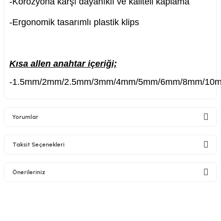
-Korozyona karşı dayanıklı ve kaliteli kaplama
-Ergonomik tasarımlı plastik klips
nesi
Kısa allen anahtar
içeriği;
i
-1.5mm/2mm/2.5mm/3mm/4mm/5mm/6mm/8mm/10
esme
Yorumlar
p Ucu
Taksit Seçenekleri
Bu ürüne ilk yorumu siz yapın!
Önerileriniz
bancası ve Lehim Teli
Yorum Yaz
Bu ürünün fiyat bilgisi, resim, ürün açıklamalarında ve diğer konularda
yetersiz gördüğünüz noktaları öneri formunu kullanarak tarafımıza
iletebilirsiniz.