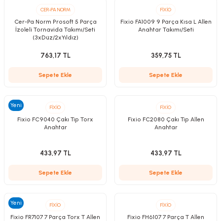
CER-PA NORM
FİXİO
Cer-Pa Norm Prosoft 5 Parça
Fixio FA1009 9 Parça Kısa L Allen
İzoleli Tornavida Takımı/Seti
Anahtar Takımı/Seti
(3xDüz/2xYıldız)
763,17 TL
359,75 TL
Sepete Ekle
Sepete Ekle
Yeni
FİXİO
FİXİO
Fixio FC9040 Çakı Tip Torx
Fixio FC2080 Çakı Tip Allen
Anahtar
Anahtar
433,97 TL
433,97 TL
Sepete Ekle
Sepete Ekle
Yeni
FİXİO
FİXİO
Fixio FR7107 7 Parça Torx T Allen
Fixio FH6107 7 Parça T Allen