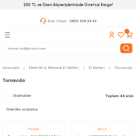
250 TL ve Üzeri Alışverişlerinizde Ücretsiz Kargo!
Geri Dön
Geri Dön
Geri Dön
Bize Ulaşın :
0850 308 24 43
ekanik El Aletleri
Hırdavat & Nalburiye
 Outdoor
 Yapıştıcı Grubu
leri
Anasayfa
Elektrikli & Mekanik El Aletleri
El Aletleri
Tornavida
nleri
Tornavida
ılık Aletleri
Stoktakiler
Toplam 44 ürün
 Hizmet Dolapları
nları
 Aletleri
FIXONIC
INGCO