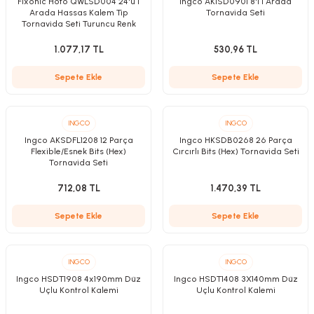
Fixonic Hoto QWLSD004 24'ü 1
Ingco AKISD0901 8'i 1 Arada
Arada Hassas Kalem Tip
Tornavida Seti
Tornavida Seti Turuncu Renk
1.077,17 TL
530,96 TL
Kırıcılar
sesuar
Sepete Ekle
Sepete Ekle
rı
INGCO
INGCO
Ingco AKSDFL1208 12 Parça
Ingco HKSDB0268 26 Parça
Flexible/Esnek Bits (Hex)
Cırcırlı Bits (Hex) Tornavida Seti
akma
Tornavida Seti
712,08 TL
1.470,39 TL
Kesme
Sepete Ekle
Sepete Ekle
Pompası
ü
INGCO
INGCO
Ingco HSDT1908 4x190mm Düz
Ingco HSDT1408 3X140mm Düz
Uçlu Kontrol Kalemi
Uçlu Kontrol Kalemi
mizleme
 Scooter ve Bisiklet