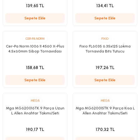
zler
139,65 TL
134,41 TL
Sepete Ekle
Sepete Ekle
kinesi
CER-PA NORM
FİXİO
Cer-Pa Norm 1006 11 4560 X-Plus
Fixio FL6035 6.35x125 Lokma
4.5x60mm Sibop Tornavidası
Tornavida Bits Tutucu
158,68 TL
197,26 TL
Sepete Ekle
Sepete Ekle
ncaları
MEGA
MEGA
Mga MG620016TK 9 Parça Uzun
Mga MG620015TK 9 Parça Kısa L
L Allen Anahtar Takımı/Seti
Allen Anahtar Takımı/Seti
190,17 TL
170,32 TL