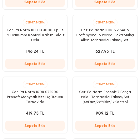
Sepete Ekle
Sepete Ekle
CER-PA NORM
CER-PA NORM
Cer-Pa Norm 1010 13 3000 Xplus
Cer-Pa Norm 1005 22 5406
nesi
PH0x185mm Kontrol Kalemi Yıldız
Profesyonel 6 Parça Elektronikçi
Uçlu
Allen Tornavida Takımı/Seti
i
146,24 TL
627,95 TL
Sepete Ekle
Sepete Ekle
esme
p Ucu
CER-PA NORM
CER-PA NORM
Cer-Pa Norm 1008 07 1200
Cer-Pa Norm Prosoft 7 Parça
Prosoft Manyetik Bits Uç Tutucu
İzoleli Tornavida Takımı/Seti
Tornavida
(4xDüz/2xYıldız/1xKontrol
Kalemi)
bancası ve Lehim Teli
419,75 TL
909,12 TL
Sepete Ekle
Sepete Ekle