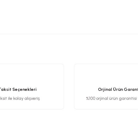
etersiz gördüğünüz noktaları öneri formunu kullanarak tarafımıza iletebilirsiniz
Bu ürüne ilk yorumu siz yapın!
Yorum Yaz
Taksit Seçenekleri
Orjinal Ürün Garant
sit ile kolay alışveriş
%100 orjinal ürün garantisi