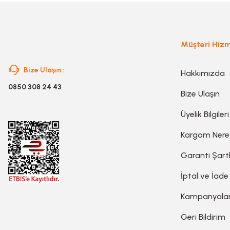
Planya
Müşteri Hizm
Taş Motoru
Bize Ulaşın :
Hakkımızda
Torna Makinesi
0850 308 24 43
Bize Ulaşın
Üyelik Bilgileri
Kanal Açma Makinesi
Kargom Ner
Üfleme Makinesi
Garanti Şartl
İptal ve İade
Sac & Sünger Kesme
Kampanyala
Geri Bildirim
Matkap & Matkap Ucu