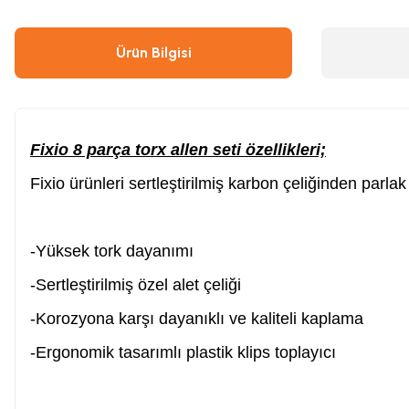
Çivi & Zımba Çakma
Boyalar
Ürün Bilgisi
Ahşap & Metal Kesme
Çırpı İpi
Fixio 8 parça torx allen seti özellikleri;
Boya Tabancası
Gres Tabancası/Pompası
Fixio ürünleri sertleştirilmiş karbon çeliğinden parlak
Hava Kompresörü
Kapı Hidroliği
-Yüksek tork dayanımı
Endüstriyel Temizleme
Oto, Motosiklet, Scooter ve Bisiklet
-Sertleştirilmiş özel alet çeliği
-Korozyona karşı dayanıklı ve kaliteli kaplama
Tilki Kuyruğu
Şaloma & Pürmüzler
-Ergonomik tasarımlı plastik klips toplayıcı
Freze