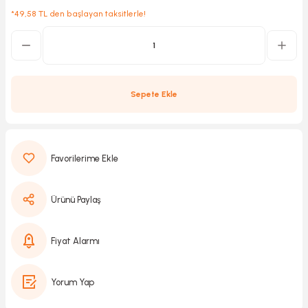
*49,58 TL den başlayan taksitlerle!
Kırıcılar
sesuar
rı
Sepete Ekle
akma
Kesme
Ürünü Paylaş
Pompası
Fiyat Alarmı
ü
Yorum Yap
mizleme
 Scooter ve Bisiklet