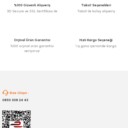
%100 Güvenli Alışveriş
Taksit Seçenekleri
3D Secure ve SSL Sertifikası ile
Taksit ile kolay alışveriş
Ürün resmi kalitesiz, bozuk veya görüntülenemiyor.
Ürün açıklamasında eksik bilgiler bulunuyor.
Ürün bilgilerinde hatalar bulunuyor.
Ürün fiyatı diğer sitelerden daha pahalı.
Orjinal Ürün Garantisi
Hızlı Kargo Seçeneği
Bu ürüne benzer farklı alternatifler olmalı.
%100 orjinal ürün garantisi
1 iş günü içerisinde kargo
veriyoruz
Gönder
Bize Ulaşın :
0850 308 24 43