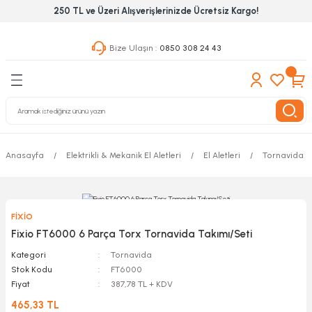
250 TL ve Üzeri Alışverişlerinizde Ücretsiz Kargo!
Geri Dön
Geri Dön
Geri Dön
Bize Ulaşın :
0850 308 24 43
ekanik El Aletleri
Hırdavat & Nalburiye
 Outdoor
 Yapıştıcı Grubu
leri
Anasayfa
Elektrikli & Mekanik El Aletleri
El Aletleri
Tornavida
nleri
ılık Aletleri
FİXİO
 Hizmet Dolapları
Fixio FT6000 6 Parça Torx Tornavida Takımı/Seti
Kategori
Tornavida
nları
Stok Kodu
FT6000
Fiyat
387,78 TL + KDV
 Aletleri
465,33 TL