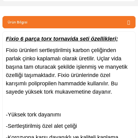
zler
Ürün Bilgisi
kinesi
Fixio 6 parça torx tornavida seti özellikleri;
Fixio ürünleri sertleştirilmiş karbon çeliğinden
parlak çinko kaplamalı olarak üretilir. Uçlar vida
başına tam oturacak şekilde işlenmiş ve manyetik
özelliği taşımaktadır. Fixio ürünlerinde özel
ncaları
karışımlı polipropilen hammadde kullanılır. Bu
sayede yüksek tork mukavemetine dayanır.
-Yüksek tork dayanımı
-Sertleştirilmiş özel alet çeliği
-Korozyona karşı dayanıklı ve kaliteli kaplama