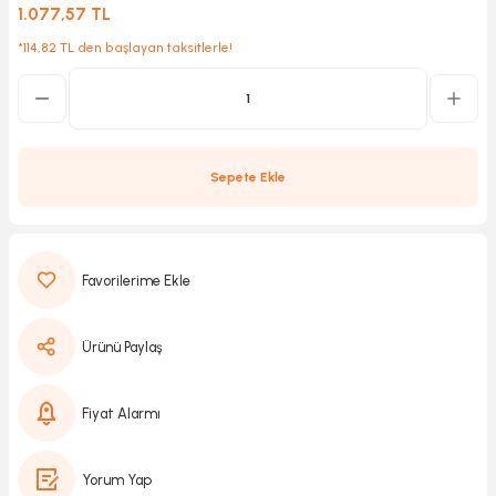
1.077,57 TL
*114,82 TL den başlayan taksitlerle!
Kırıcılar
sesuar
rı
Sepete Ekle
akma
Kesme
Ürünü Paylaş
Pompası
ü
Fiyat Alarmı
mizleme
 Scooter ve Bisiklet
Yorum Yap