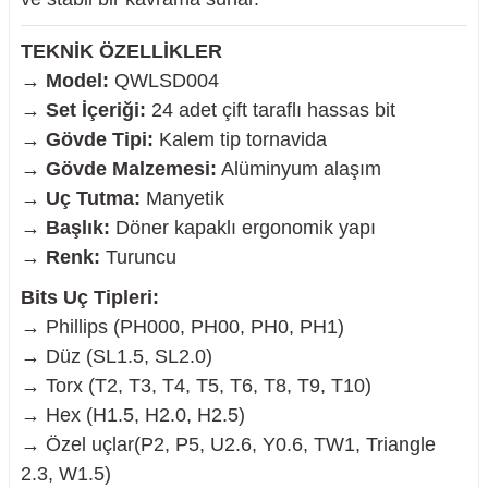
TEKNİK ÖZELLİKLER
→
Model:
QWLSD004
→
Set İçeriği:
24 adet çift taraflı hassas bit
→
Gövde Tipi:
Kalem tip tornavida
→
Gövde Malzemesi:
Alüminyum alaşım
→
Uç Tutma:
Manyetik
→
Başlık:
Döner kapaklı ergonomik yapı
→
Renk:
Turuncu
Bits Uç Tipleri:
→ Phillips (PH000, PH00, PH0, PH1)
→ Düz (SL1.5, SL2.0)
→ Torx (T2, T3, T4, T5, T6, T8, T9, T10)
→ Hex (H1.5, H2.0, H2.5)
→ Özel uçlar(P2, P5, U2.6, Y0.6, TW1, Triangle
2.3, W1.5)