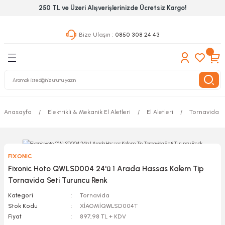
250 TL ve Üzeri Alışverişlerinizde Ücretsiz Kargo!
Geri Dön
Geri Dön
Geri Dön
Bize Ulaşın :
0850 308 24 43
ekanik El Aletleri
Hırdavat & Nalburiye
 Outdoor
 Yapıştıcı Grubu
leri
Anasayfa
Elektrikli & Mekanik El Aletleri
El Aletleri
Tornavida
nleri
ılık Aletleri
FIXONIC
 Hizmet Dolapları
Fixonic Hoto QWLSD004 24'ü 1 Arada Hassas Kalem Tip
Tornavida Seti Turuncu Renk
nları
Kategori
Tornavida
Stok Kodu
XİAOMİQWLSD004T
 Aletleri
Fiyat
897,98 TL + KDV