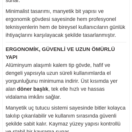
sunar.
Minimalist tasarımı, manyetik bit yapısı ve
ergonomik gövdesi sayesinde hem profesyonel
teknisyenlerin hem de bireysel kullanıcıların günlük
nesi
ihtiyaçlarını karşılayacak şekilde tasarlanmıştır.
i
ERGONOMİK, GÜVENLİ VE UZUN ÖMÜRLÜ
YAPI
esme
Alüminyum alaşımlı kalem tip gövde, hafif ve
dengeli yapısıyla uzun süreli kullanımlarda el
p Ucu
yorgunluğunu minimuma indirir. Üst kısımda yer
alan
döner başlık
, tek elle hızlı ve hassas
vidalama imkânı sağlar.
bancası ve Lehim Teli
Manyetik uç tutucu sistemi sayesinde bitler kolayca
takılıp çıkarılabilir ve kullanım sırasında güvenli
şekilde sabit kalır. Kaymaz yüzey yapısı kontrollü
ve stabil bir kavrama sunar.